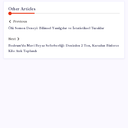
Other Articles
Previous
Ölü Somon Deneyi: Bilimsel Yanılgılar ve İstatistiksel Tuzaklar
Next
Bodrum’da Mavi Beyaz Seferberliği: Denizden 2 Ton, Karadan Binlerce
Kilo Atık Toplandı
SON YAZILAR
Tüm dünyaya ‘tatil daveti’