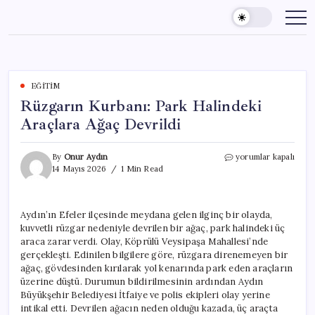
Skip
to
content
EĞITIM
Rüzgarın Kurbanı: Park Halindeki
Araçlara Ağaç Devrildi
Rüzgarın
By
Onur Aydın
yorumlar kapalı
Kurbanı:
14 Mayıs 2026
1 Min Read
Park
Halindeki
Araçlara
Aydın’ın Efeler ilçesinde meydana gelen ilginç bir olayda,
Ağaç
kuvvetli rüzgar nedeniyle devrilen bir ağaç, park halindeki üç
Devrildi
için
araca zarar verdi. Olay, Köprülü Veysipaşa Mahallesi’nde
gerçekleşti. Edinilen bilgilere göre, rüzgara direnemeyen bir
ağaç, gövdesinden kırılarak yol kenarında park eden araçların
üzerine düştü. Durumun bildirilmesinin ardından Aydın
Büyükşehir Belediyesi İtfaiye ve polis ekipleri olay yerine
intikal etti. Devrilen ağacın neden olduğu kazada, üç araçta