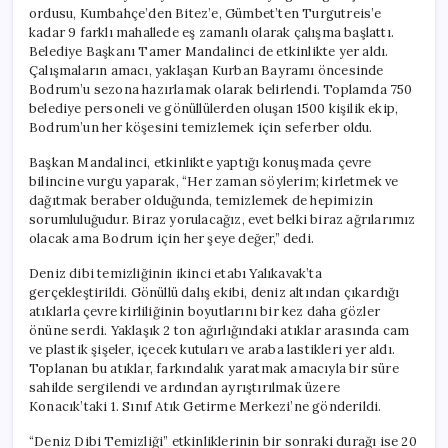
için
ordusu, Kumbahçe’den Bitez’e, Gümbet’ten Turgutreis’e
kadar 9 farklı mahallede eş zamanlı olarak çalışma başlattı.
Belediye Başkanı Tamer Mandalinci de etkinlikte yer aldı.
Çalışmaların amacı, yaklaşan Kurban Bayramı öncesinde
Bodrum’u sezona hazırlamak olarak belirlendi. Toplamda 750
belediye personeli ve gönüllülerden oluşan 1500 kişilik ekip,
Bodrum’un her köşesini temizlemek için seferber oldu.
Başkan Mandalinci, etkinlikte yaptığı konuşmada çevre
bilincine vurgu yaparak, “Her zaman söylerim; kirletmek ve
dağıtmak beraber olduğunda, temizlemek de hepimizin
sorumluluğudur. Biraz yorulacağız, evet belki biraz ağrılarımız
olacak ama Bodrum için her şeye değer,” dedi.
Deniz dibi temizliğinin ikinci etabı Yalıkavak’ta
gerçekleştirildi. Gönüllü dalış ekibi, deniz altından çıkardığı
atıklarla çevre kirliliğinin boyutlarını bir kez daha gözler
önüne serdi. Yaklaşık 2 ton ağırlığındaki atıklar arasında cam
ve plastik şişeler, içecek kutuları ve araba lastikleri yer aldı.
Toplanan bu atıklar, farkındalık yaratmak amacıyla bir süre
sahilde sergilendi ve ardından ayrıştırılmak üzere
Konacık’taki 1. Sınıf Atık Getirme Merkezi’ne gönderildi.
“Deniz Dibi Temizliği” etkinliklerinin bir sonraki durağı ise 20