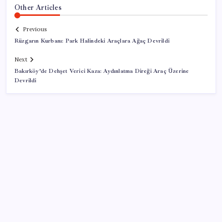
Other Articles
Previous
Rüzgarın Kurbanı: Park Halindeki Araçlara Ağaç Devrildi
Next
Bakırköy’de Dehşet Verici Kaza: Aydınlatma Direği Araç Üzerine
Devrildi
SON YAZILAR
Türkiye’de İnternet Kullanım Oranı Ne Durumda?