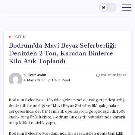
Skip
to
content
EĞITIM
Bodrum’da Mavi Beyaz Seferberliği:
Denizden 2 Ton, Karadan Binlerce
Kilo Atık Toplandı
Bodrum’da
By
Onur Aydın
yorumlar kapalı
Mavi
14 Mayıs 2026
1 Min Read
Beyaz
Seferberliği:
Denizden
Bodrum Belediyesi, 12 yıldır geleneksel olarak gerçekleştirdiği
2
deniz dibi temizliği ve “Mavi Beyaz Seferberlik” çalışmaları
Ton,
Karadan
çerçevesinde dev bir temizlik operasyonu gerçekleştirdi. 1500
Binlerce
kişilik bir gönüllü ekibi, Bodrum’un çeşitli noktalarında kararlı
Kilo
bir şekilde temizlik yaptı.
Atık
Toplandı
Bodrum Belediye Meydanı’nda bir araya gelen geniş temizlik