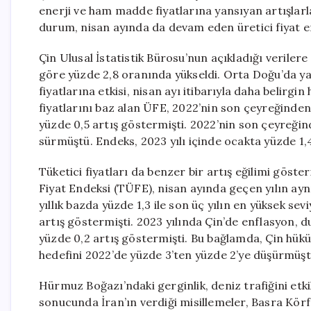
enerji ve ham madde fiyatlarına yansıyan artışlarla
durum, nisan ayında da devam eden üretici fiyat en
Çin Ulusal İstatistik Bürosu’nun açıkladığı veriler
göre yüzde 2,8 oranında yükseldi. Orta Doğu’da y
fiyatlarına etkisi, nisan ayı itibarıyla daha belirgi
fiyatlarını baz alan ÜFE, 2022’nin son çeyreğinde
yüzde 0,5 artış göstermişti. 2022’nin son çeyreği
sürmüştü. Endeks, 2023 yılı içinde ocakta yüzde 1,4
Tüketici fiyatları da benzer bir artış eğilimi göst
Fiyat Endeksi (TÜFE), nisan ayında geçen yılın ayn
yıllık bazda yüzde 1,3 ile son üç yılın en yüksek sev
artış göstermişti. 2023 yılında Çin’de enflasyon, 
yüzde 0,2 artış göstermişti. Bu bağlamda, Çin hük
hedefini 2022’de yüzde 3’ten yüzde 2’ye düşürmüşt
Hürmuz Boğazı’ndaki gerginlik, deniz trafiğini etkili
sonucunda İran’ın verdiği misillemeler, Basra Körf