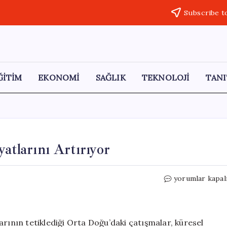
Subscribe t
ĞİTİM
EKONOMİ
SAĞLIK
TEKNOLOJİ
TANI
atlarını Artırıyor
Orta
yorumlar kapal
Doğu
Krizi,
Çin
Üretici
ılarının tetiklediği Orta Doğu’daki çatışmalar, küresel