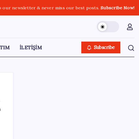
o our newsletter & never miss our best posts.
Subscribe Now!
TIM
İLETİŞİM
Subscribe
ı
SON YAZILAR
Altında yükseliş kapıda mı? Uzman isimden
ezber bozan tahmin!