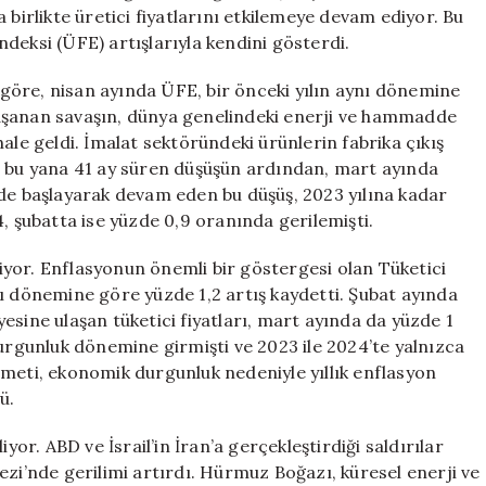
Fiyatlarını
 birlikte üretici fiyatlarını etkilemeye devam ediyor. Bu
Artırıyor
deksi (ÜFE) artışlarıyla kendini gösterdi.
için
e göre, nisan ayında ÜFE, bir önceki yılın aynı dönemine
aşanan savaşın, dünya genelindeki enerji ve hammadde
n hale geldi. İmalat sektöründeki ürünlerin fabrika çıkış
n bu yana 41 ay süren düşüşün ardından, mart ayında
nde başlayarak devam eden bu düşüş, 2023 yılına kadar
, şubatta ise yüzde 0,9 oranında gerilemişti.
eriyor. Enflasyonun önemli bir göstergesi olan Tüketici
ı dönemine göre yüzde 1,2 artış kaydetti. Şubat ayında
iyesine ulaşan tüketici fiyatları, mart ayında da yüzde 1
durgunluk dönemine girmişti ve 2023 ile 2024’te yalnızca
ümeti, ekonomik durgunluk nedeniyle yıllık enflasyon
ü.
yor. ABD ve İsrail’in İran’a gerçekleştirdiği saldırılar
ezi’nde gerilimi artırdı. Hürmuz Boğazı, küresel enerji ve