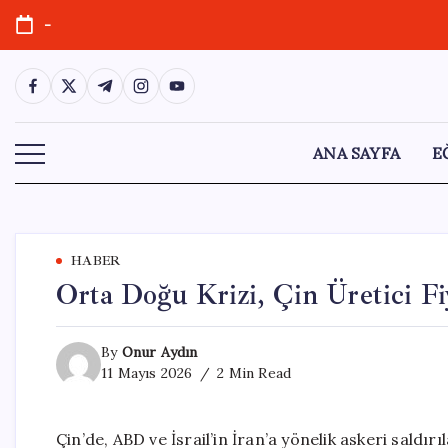
Skip
-
to
content
https://www.facebook.com/
https://twitter.com/
https://t.me/
https://www.instagram.com/
https://youtube.com/
ANA SAYFA
E
HABER
Orta Doğu Krizi, Çin Üretici Fiy
By
Onur Aydın
11 Mayıs 2026
2 Min Read
Çin’de, ABD ve İsrail’in İran’a yönelik askeri saldır