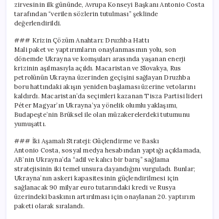
zirvesinin ilk gününde, Avrupa Konseyi Başkanı Antonio Costa
tarafından “verilen sözlerin tutulması” şeklinde
değerlendirildi.
### Krizin Çözüm Anahtarı: Druzhba Hattı
Mali paket ve yaptırımların onaylanmasının yolu, son
dönemde Ukrayna ve komşuları arasında yaşanan enerji
krizinin aşılmasıyla açıldı. Macaristan ve Slovakya, Rus
petrolünün Ukrayna üzerinden geçişini sağlayan Druzhba
boru hattındaki akışın yeniden başlaması üzerine vetolarını
kaldırdı. Macaristan’da seçimleri kazanan Tisza Partisi lideri
Péter Magyar’ın Ukrayna’ya yönelik olumlu yaklaşımı,
Budapeşte’nin Brüksel ile olan müzakerelerdeki tutumunu
yumuşattı.
### İki Aşamalı Strateji: Güçlendirme ve Baskı
Antonio Costa, sosyal medya hesabından yaptığı açıklamada,
AB’nin Ukrayna’da “adil ve kalıcı bir barış” sağlama
stratejisinin iki temel unsura dayandığını vurguladı. Bunlar;
Ukrayna’nın askeri kapasitesinin güçlendirilmesi için
sağlanacak 90 milyar euro tutarındaki kredi ve Rusya
üzerindeki baskının artırılması için onaylanan 20. yaptırım
paketi olarak sıralandı.