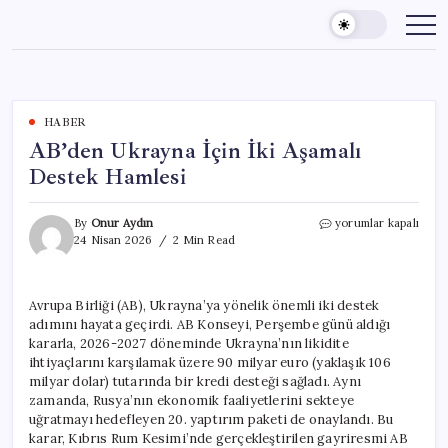
Skip
to
content
HABER
AB’den Ukrayna İçin İki Aşamalı
Destek Hamlesi
AB’den
By
Onur Aydın
yorumlar kapalı
Ukrayna
24 Nisan 2026
2 Min Read
İçin
İki
Aşamalı
Avrupa Birliği (AB), Ukrayna’ya yönelik önemli iki destek
Destek
adımını hayata geçirdi. AB Konseyi, Perşembe günü aldığı
Hamlesi
için
kararla, 2026-2027 döneminde Ukrayna’nın likidite
ihtiyaçlarını karşılamak üzere 90 milyar euro (yaklaşık 106
milyar dolar) tutarında bir kredi desteği sağladı. Aynı
zamanda, Rusya’nın ekonomik faaliyetlerini sekteye
uğratmayı hedefleyen 20. yaptırım paketi de onaylandı. Bu
karar, Kıbrıs Rum Kesimi’nde gerçekleştirilen gayriresmi AB