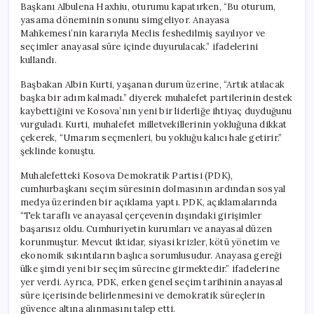
Başkanı Albulena Haxhiu, oturumu kapatırken, “Bu oturum,
yasama döneminin sonunu simgeliyor. Anayasa
Mahkemesi’nin kararıyla Meclis feshedilmiş sayılıyor ve
seçimler anayasal süre içinde duyurulacak.” ifadelerini
kullandı.
Başbakan Albin Kurti, yaşanan durum üzerine, “Artık atılacak
başka bir adım kalmadı.” diyerek muhalefet partilerinin destek
kaybettiğini ve Kosova’nın yeni bir liderliğe ihtiyaç duyduğunu
vurguladı. Kurti, muhalefet milletvekillerinin yokluğuna dikkat
çekerek, “Umarım seçmenleri, bu yokluğu kalıcı hale getirir.”
şeklinde konuştu.
Muhalefetteki Kosova Demokratik Partisi (PDK),
cumhurbaşkanı seçim süresinin dolmasının ardından sosyal
medya üzerinden bir açıklama yaptı. PDK, açıklamalarında
“Tek taraflı ve anayasal çerçevenin dışındaki girişimler
başarısız oldu. Cumhuriyetin kurumları ve anayasal düzen
korunmuştur. Mevcut iktidar, siyasi krizler, kötü yönetim ve
ekonomik sıkıntıların başlıca sorumlusudur. Anayasa gereği
ülke şimdi yeni bir seçim sürecine girmektedir.” ifadelerine
yer verdi. Ayrıca, PDK, erken genel seçim tarihinin anayasal
süre içerisinde belirlenmesini ve demokratik süreçlerin
güvence altına alınmasını talep etti.