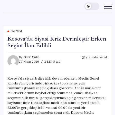
Skip
to
content
EĞITIM
Kosova’da Siyasi Kriz Derinleşti: Erken
Seçim İlan Edildi
Kosova’da
By
Onur Aydın
yorumlar kapalı
Siyasi
29 Nisan 2026
2 Min Read
Kriz
Derinleşti:
Erken
Kosova’da siyasi belirsizlik devam ederken, Meclis Genel
Seçim
Kurulu gün içerisinde birkaç kez toplanarak yeni
İlan
Edildi
cumhurbaşkanını seçme çabası gösterdi. Ancak muhalefet
için
milletvekillerinin boykot ettiği oturumda, cumhurbaşkanı
seçiminin ilk turunu gerçekleştirmek için gereken milletvekili
sayısının üçte ikisi sağlanamadı. Son oturum, yerel saatle
23.00’te gerçekleştirildi ve saat 00:00’da yeni bir
cumhurbaşkanı seçilemeden sona erdi. Kosova Meclis