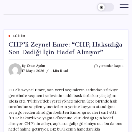
Skip
to
content
EĞITIM
CHP’li Zeynel Emre: “CHP, Haksızlığa
Son Dediği İçin Hedef Alınıyor”
CHP’li
By
Onur Aydın
yorumlar kapalı
Zeynel
17 Mayıs 2026
1 Min Read
Emre:
“CHP,
Haksızlığa
CHP’li Zeynel Emre, son yerel seçimlerin ardından Türkiye
Son
genelinde seçmen iradesinin ciddi baskılarla karşılaştığını
Dediği
İçin
iddia etti. Türkiye’deki yerel yönetimlerin üçte birinde halk
Hedef
tarafından seçilen yöneticilerin yerine kayyum atandığını
Alınıyor”
veya görevden alındığını belirten Emre, şu sözleri sarf etti:
için
“CHP, haksızlık ve yağma düzenine ‘dur’ dediği için hedef
alınıyor. CHP’nin adayı, açık ara galip görünüyorsa, bu da onu
hedef haline getiriyor. Biz bu ülkenin hanedanlıkla