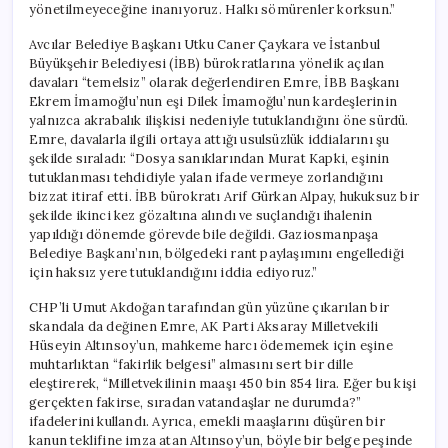
yönetilmeyeceğine inanıyoruz. Halkı sömürenler korksun.”
Avcılar Belediye Başkanı Utku Caner Çaykara ve İstanbul
Büyükşehir Belediyesi (İBB) bürokratlarına yönelik açılan
davaları “temelsiz” olarak değerlendiren Emre, İBB Başkanı
Ekrem İmamoğlu’nun eşi Dilek İmamoğlu’nun kardeşlerinin
yalnızca akrabalık ilişkisi nedeniyle tutuklandığını öne sürdü.
Emre, davalarla ilgili ortaya attığı usulsüzlük iddialarını şu
şekilde sıraladı: “Dosya sanıklarından Murat Kapki, eşinin
tutuklanması tehdidiyle yalan ifade vermeye zorlandığını
bizzat itiraf etti. İBB bürokratı Arif Gürkan Alpay, hukuksuz bir
şekilde ikinci kez gözaltına alındı ve suçlandığı ihalenin
yapıldığı dönemde görevde bile değildi. Gaziosmanpaşa
Belediye Başkanı’nın, bölgedeki rant paylaşımını engellediği
için haksız yere tutuklandığını iddia ediyoruz.”
CHP’li Umut Akdoğan tarafından gün yüzüne çıkarılan bir
skandala da değinen Emre, AK Parti Aksaray Milletvekili
Hüseyin Altınsoy’un, mahkeme harcı ödememek için eşine
muhtarlıktan “fakirlik belgesi” almasını sert bir dille
eleştirerek, “Milletvekilinin maaşı 450 bin 854 lira. Eğer bu kişi
gerçekten fakirse, sıradan vatandaşlar ne durumda?”
ifadelerini kullandı. Ayrıca, emekli maaşlarını düşüren bir
kanun teklifine imza atan Altınsoy’un, böyle bir belge peşinde