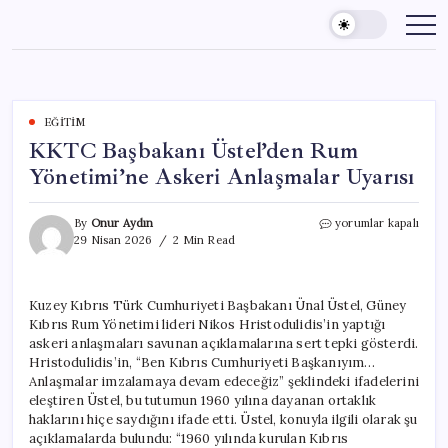
Skip
to
content
EĞITIM
KKTC Başbakanı Üstel’den Rum
Yönetimi’ne Askeri Anlaşmalar Uyarısı
KKTC
By
Onur Aydın
yorumlar kapalı
Başbakanı
29 Nisan 2026
2 Min Read
Üstel’den
Rum
Yönetimi’ne
Kuzey Kıbrıs Türk Cumhuriyeti Başbakanı Ünal Üstel, Güney
Askeri
Kıbrıs Rum Yönetimi lideri Nikos Hristodulidis’in yaptığı
Anlaşmalar
Uyarısı
askeri anlaşmaları savunan açıklamalarına sert tepki gösterdi.
için
Hristodulidis’in, “Ben Kıbrıs Cumhuriyeti Başkanıyım…
Anlaşmalar imzalamaya devam edeceğiz” şeklindeki ifadelerini
eleştiren Üstel, bu tutumun 1960 yılına dayanan ortaklık
haklarını hiçe saydığını ifade etti. Üstel, konuyla ilgili olarak şu
açıklamalarda bulundu: “1960 yılında kurulan Kıbrıs