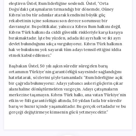
eleştiren Üstel, Rum liderliğine seslendi. Üstel, “Orta
Doğu’daki çatışmaların tırmandığı bir dönemde, Güney
Kıbrıs’ın bu tür adımlar atarak kendisini büyük güç
rekabetinin içine sokması son derece sorumsuz bir
davranıştır. Bu politikalar, yalnızca Kıbrıs Rum halkını değil,
Kıbrıs Türk halkını da ciddi güvenlik riskleriyle karşı karşıya
bırakmaktadır. İşte bu yüzden, adada iki ayrı halk ve iki ayrı
devlet bulunduğunu sıkça vurguluyoruz. Kıbrıs Türk halkının
hak ve hukukunu yok sayarak tüm adayı temsil ettiğini iddia
etmek kabul edilemez.”
Başbakan Üstel, 50 yılı aşkın süredir süregelen barış
ortamının Türkiye’nin garantörlüğü sayesinde sağlandığını
hatırlatarak, sözlerini şöyle tamamladı: “Rum liderliğine açık
bir çağrıda bulunuyoruz: Adayı yabancı askeri güçlerin çıkar
alanı haline dönüştürmekten vazgeçin. Adayı çatışmaların
merkezine taşımayın. Kıbrıs Türk halkı, ana vatan Türkiye’nin
etkin ve fiili garantörlüğü altında, 50 yıldan fazla bir süredir
barış ve huzur içinde yaşamaktadır. Bu gerçek ortadadır ve bu
gerçeği değiştirmeye kimsenin gücü yetmeyecektir.”