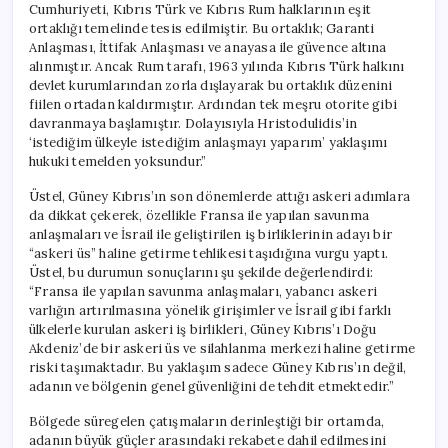
Cumhuriyeti, Kıbrıs Türk ve Kıbrıs Rum halklarının eşit
ortaklığı temelinde tesis edilmiştir. Bu ortaklık; Garanti
Anlaşması, İttifak Anlaşması ve anayasa ile güvence altına
alınmıştır. Ancak Rum tarafı, 1963 yılında Kıbrıs Türk halkını
devlet kurumlarından zorla dışlayarak bu ortaklık düzenini
fiilen ortadan kaldırmıştır. Ardından tek meşru otorite gibi
davranmaya başlamıştır. Dolayısıyla Hristodulidis’in
‘istediğim ülkeyle istediğim anlaşmayı yaparım’ yaklaşımı
hukuki temelden yoksundur.”
Üstel, Güney Kıbrıs’ın son dönemlerde attığı askeri adımlara
da dikkat çekerek, özellikle Fransa ile yapılan savunma
anlaşmaları ve İsrail ile geliştirilen iş birliklerinin adayı bir
“askeri üs” haline getirme tehlikesi taşıdığına vurgu yaptı.
Üstel, bu durumun sonuçlarını şu şekilde değerlendirdi:
“Fransa ile yapılan savunma anlaşmaları, yabancı askeri
varlığın artırılmasına yönelik girişimler ve İsrail gibi farklı
ülkelerle kurulan askeri iş birlikleri, Güney Kıbrıs’ı Doğu
Akdeniz’de bir askeri üs ve silahlanma merkezi haline getirme
riski taşımaktadır. Bu yaklaşım sadece Güney Kıbrıs’ın değil,
adanın ve bölgenin genel güvenliğini de tehdit etmektedir.”
Bölgede süregelen çatışmaların derinleştiği bir ortamda,
adanın büyük güçler arasındaki rekabete dahil edilmesini