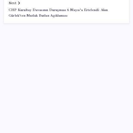
Next
CHP Kurultay Davasının Duruşması 6 Mayıs’a Ertelendi: Akın
Gürlek’ten Mutlak Butlan Açıklaması
SON YAZILAR
Etteki protein marulda üretildi!
Deniz suyu her zaman güvenli değil! Yağış sonrası
risk artıyor
Umut’un Kabataş hayali gerçek oldu
Türkiye’de İnternet Kullanım Oranı Ne Durumda?