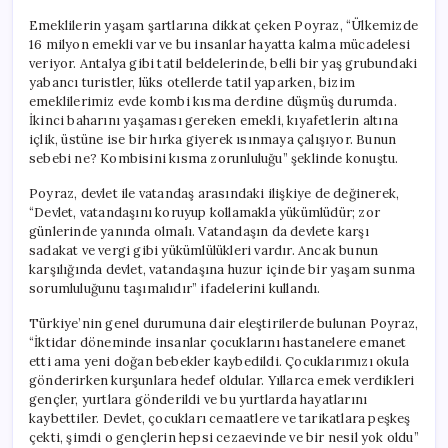
Emeklilerin yaşam şartlarına dikkat çeken Poyraz, “Ülkemizde
16 milyon emekli var ve bu insanlar hayatta kalma mücadelesi
veriyor. Antalya gibi tatil beldelerinde, belli bir yaş grubundaki
yabancı turistler, lüks otellerde tatil yaparken, bizim
emeklilerimiz evde kombi kısma derdine düşmüş durumda.
İkinci baharını yaşaması gereken emekli, kıyafetlerin altına
içlik, üstüne ise bir hırka giyerek ısınmaya çalışıyor. Bunun
sebebi ne? Kombisini kısma zorunluluğu” şeklinde konuştu.
Poyraz, devlet ile vatandaş arasındaki ilişkiye de değinerek,
“Devlet, vatandaşını koruyup kollamakla yükümlüdür; zor
günlerinde yanında olmalı. Vatandaşın da devlete karşı
sadakat ve vergi gibi yükümlülükleri vardır. Ancak bunun
karşılığında devlet, vatandaşına huzur içinde bir yaşam sunma
sorumluluğunu taşımalıdır” ifadelerini kullandı.
Türkiye’nin genel durumuna dair eleştirilerde bulunan Poyraz,
“İktidar döneminde insanlar çocuklarını hastanelere emanet
etti ama yeni doğan bebekler kaybedildi. Çocuklarımızı okula
gönderirken kurşunlara hedef oldular. Yıllarca emek verdikleri
gençler, yurtlara gönderildi ve bu yurtlarda hayatlarını
kaybettiler. Devlet, çocukları cemaatlere ve tarikatlara peşkeş
çekti, şimdi o gençlerin hepsi cezaevinde ve bir nesil yok oldu”