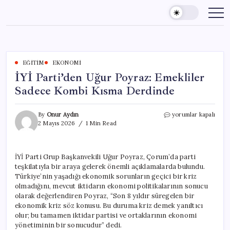
Skip
to
content
EĞITIM
EKONOMI
İYİ Parti’den Uğur Poyraz: Emekliler
Sadece Kombi Kısma Derdinde
İYİ
By
Onur Aydın
yorumlar kapalı
Parti’den
2 Mayıs 2026
1 Min Read
Uğur
Poyraz:
Emekliler
İYİ Parti Grup Başkanvekili Uğur Poyraz, Çorum’da parti
Sadece
teşkilatıyla bir araya gelerek önemli açıklamalarda bulundu.
Kombi
Kısma
Türkiye’nin yaşadığı ekonomik sorunların geçici bir kriz
Derdinde
olmadığını, mevcut iktidarın ekonomi politikalarının sonucu
için
olarak değerlendiren Poyraz, “Son 8 yıldır süregelen bir
ekonomik kriz söz konusu. Bu duruma kriz demek yanıltıcı
olur; bu tamamen iktidar partisi ve ortaklarının ekonomi
yönetiminin bir sonucudur” dedi.