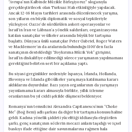
“Avrupa’nın Kalbinde Müzikle Birleşiyoruz” sloganıyla
gerçekleştirilecek olan Turkuaz Halı etkinliğiyle yapılacak.
Ancak 12-16 Mayıs tarihleri arasında düzenlenecek yarışma,
son yılların en büyük diplomatik ve sosyal tepkileriyle
yüzleşiyor. Gazze’de sürdürülen askeri operasyonlar ve
İsrail’in İran ve Lübnan’a yönelik saldırıları, organizasyona
katılan sanatçılar ve ülkeler arasında büyük bir tartışma
başlattı. Dünyaca ünlü sanatçılar Peter Gabriel, Roger Waters
ve Macklemore’ın da aralarında bulunduğu 1100’den fazla
sanatçının desteklediği “Soykırıma Müzik Yok” girişimi,
İsrail’in diskalifiye edilmediği sürece yarışmanın yapılmaması
gerektiğini belirten sert bir açıklama yaptı.
Bu siyasi gerginlikler nedeniyle İspanya, İrlanda, Hollanda,
Slovenya ve İzlanda gibi ülkeler yarışmaya katılmama kararı
aldıklarını duyurdular. Bazı yayın organlarının da yarışmayı
yayınlamama kararı almasıyla birlikte, yıllık izlenme
oranlarının bu yıl ciddi şekilde düşmesi bekleniyor.
Romanya’nın temsilcisi Alexandra Capitanescu’nun “Choke
Me” (Boğ Beni) adlı şarkısı da diğer bir tartışma konusu haline
geldi. Kadına yönelik şiddeti yücelttiği iddiasıyla eleştirilen
şarkı, genç sanatçının sözlerin mecazi anlam taşıdığı ve içsel
baskıyı ifade ettiğine dair savunmalarına rağmen hala