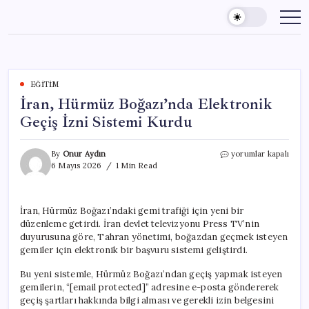
Skip
to
content
EĞITIM
İran, Hürmüz Boğazı’nda Elektronik
Geçiş İzni Sistemi Kurdu
İran,
By
Onur Aydın
yorumlar kapalı
Hürmüz
6 Mayıs 2026
1 Min Read
Boğazı’nda
Elektronik
Geçiş
İran, Hürmüz Boğazı’ndaki gemi trafiği için yeni bir
İzni
düzenleme getirdi. İran devlet televizyonu Press TV’nin
Sistemi
Kurdu
duyurusuna göre, Tahran yönetimi, boğazdan geçmek isteyen
için
gemiler için elektronik bir başvuru sistemi geliştirdi.
Bu yeni sistemle, Hürmüz Boğazı’ndan geçiş yapmak isteyen
gemilerin, “[email protected]” adresine e-posta göndererek
geçiş şartları hakkında bilgi alması ve gerekli izin belgesini