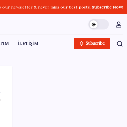
o our newsletter & never miss our best posts.
Subscribe Now!
TIM
İLETİŞİM
Subscribe
ı
SON YAZILAR
Beklenen veri geldi: Altın uçuşa geçti