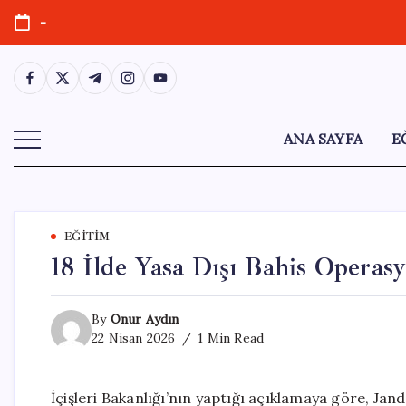
Skip
-
to
content
https://www.facebook.com/
https://twitter.com/
https://t.me/
https://www.instagram.com/
https://youtube.com/
ANA SAYFA
E
EĞITIM
18 İlde Yasa Dışı Bahis Operasy
By
Onur Aydın
22 Nisan 2026
1 Min Read
İçişleri Bakanlığı’nın yaptığı açıklamaya göre, J