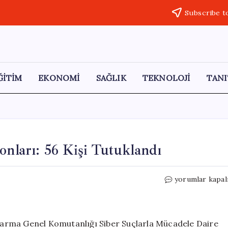
Subscribe t
ĞİTİM
EKONOMİ
SAĞLIK
TEKNOLOJİ
TANI
onları: 56 Kişi Tutuklandı
18
yorumlar kapal
İlde
Yasa
Dışı
Bahis
andarma Genel Komutanlığı Siber Suçlarla Mücadele Daire