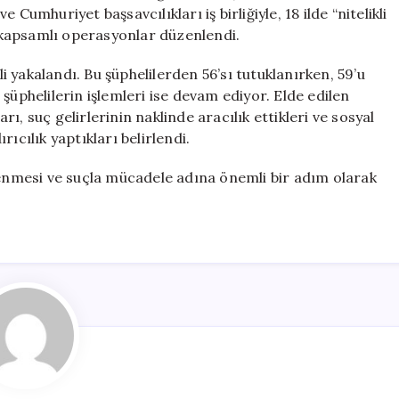
Operasyonları:
Cumhuriyet başsavcılıkları iş birliğiyle, 18 ilde “nitelikli
56
ik kapsamlı operasyonlar düzenlendi.
Kişi
Tutuklandı
 yakalandı. Bu şüphelilerden 56’sı tutuklanırken, 59’u
için
şüphelilerin işlemleri ise devam ediyor. Elde edilen
arı, suç gelirlerinin naklinde aracılık ettikleri ve sosyal
ıcılık yaptıkları belirlendi.
lenmesi ve suçla mücadele adına önemli bir adım olarak