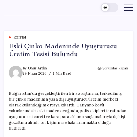
Skip
to
content
EĞITIM
Eski Çinko Madeninde Uyuşturucu
Üretim Tesisi Bulundu
Eski
By
Onur Aydın
yorumlar kapalı
Çinko
29 Nisan 2026
1 Min Read
Madeninde
Uyuşturucu
Üretim
Bulgaristan’da gerçekleştirilen bir soruşturma, terkedilmiş
Tesisi
bir çinko madeninin yasa dışı uyuşturucu üretim merkezi
Bulundu
için
olarak kullanıldığını ortaya çıkardı. Garlyano köyü
yakınlarındaki eski maden ocağında, polis ekipleri tarafından
uyuşturucu ticareti ve kara para aklama suçlamalarıyla üç kişi
gözaltına alındı, bir kişinin ise hala aranmakta olduğu
bildirildi.