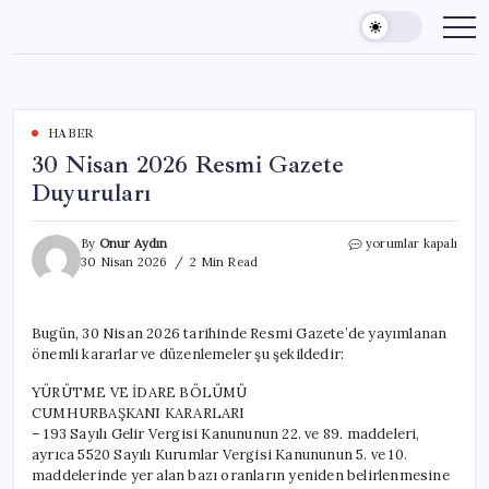
Skip
to
content
HABER
30 Nisan 2026 Resmi Gazete
Duyuruları
30
By
Onur Aydın
yorumlar kapalı
Nisan
30 Nisan 2026
2 Min Read
2026
Resmi
Gazete
Bugün, 30 Nisan 2026 tarihinde Resmi Gazete’de yayımlanan
Duyuruları
önemli kararlar ve düzenlemeler şu şekildedir:
için
YÜRÜTME VE İDARE BÖLÜMÜ
CUMHURBAŞKANI KARARLARI
– 193 Sayılı Gelir Vergisi Kanununun 22. ve 89. maddeleri,
ayrıca 5520 Sayılı Kurumlar Vergisi Kanununun 5. ve 10.
maddelerinde yer alan bazı oranların yeniden belirlenmesine