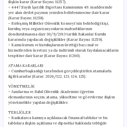
ilişkin karar (Karar Sayısı: 11257).
– 4447 Sayılı İşsizlik Sigortası Kanununun 49. maddesinde
yer alan devlet payının yeniden belirlenmesine dair karar
(Karar Sayısı: 11258).
– Birleşmiş Milletler Güvenlik Konseyi’nin belirlediği kişi,
kuruluş veya organizasyonların malvarlıklarının
dondurulmasına dair 30/9/2013 tarihli Bakanlar Kurulu
kararında yapılacak değişiklikler (Karar Sayısı: 11259).
– Kamu kurum ve kuruluşlarının ürettiği bazı mal ve
hizmetlerden ücretsiz ya da indirimli olarak faydalanacakların
tespitine dair karar (Karar Sayısı: 11260).
ATAMA KARARLARI
– Cumhurbaşkanlığı tarafından gerçekleştirilen atamalarla
ilgili kararlar (Karar: 2026/122, 123, 124, 125).
YÖNETMELİK
– Jandarma ve Sahil Güvenlik Akademisi öğretim
elemanlarının seçim, atama, yükseltme ve görevlerine ilişkin
yönetmelikte yapılan değişiklikler.
TEBLİĞLER
– Bankalarca kamuya açıklanacak finansal tablolar ve bu
tablolara ilişkin açıklama ve dipnotlar hakkında tebliğde