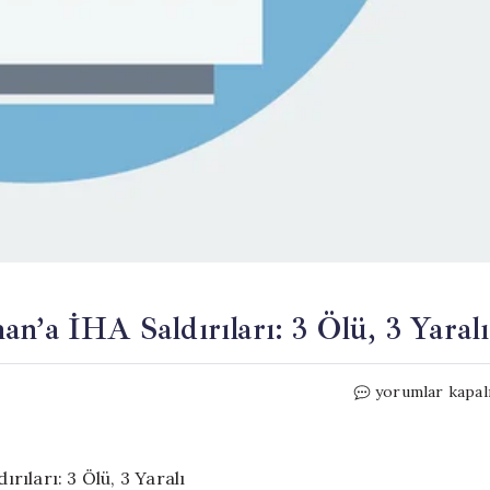
n’a İHA Saldırıları: 3 Ölü, 3 Yaralı
Ateşkese
yorumlar kapal
Rağmen
İsrail’in
Lübnan’a
İHA