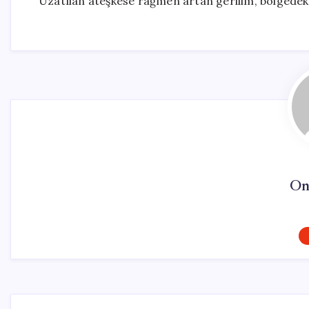
Uzatılan ateşkese rağmen artan gerilim, bölgedeki 
On