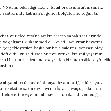
Saldırıları:
NNA’nın bildirdiği üzere, İsrail ordusuna ait insansız
3
ce saatlerinde Lübnan’ın güney bölgelerine yoğun bir
Ölü,
3
Yaralı
için
batiye Belediyesi’ne ait bir aracın sabah saatlerinde
lediye çalışanı Muhammed el-Cevad Fadi Bitar hayatını
 gerçekleştirilen başka bir hava saldırısı sonrası olay
efi oldu. Bu saldırıda Suriye uyruklu bir sivil yaşamını
 Harp Hastanesi civarında seyreden bir motosiklete yönelik
kaybetti.
e altyapıları da hedef almaya devam ettiği bildiriliyor.
ompleksine saldırdığı, ayrıca İsrail savaş uçaklarının
 beldelerine eş zamanlı hava saldırıları düzenlediği