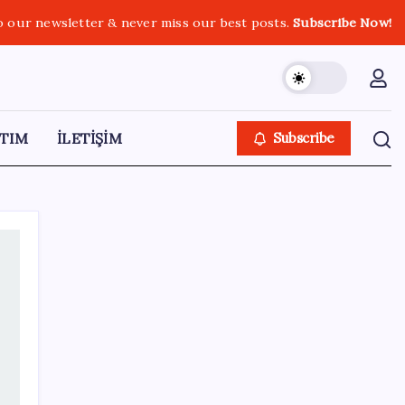
o our newsletter & never miss our best posts.
Subscribe Now!
TIM
İLETİŞİM
Subscribe
SON YAZILAR
Tüm dünyaya ‘tatil daveti’