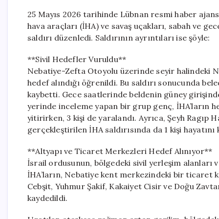
25 Mayıs 2026 tarihinde Lübnan resmi haber ajansı 
hava araçları (İHA) ve savaş uçakları, sabah ve ge
saldırı düzenledi. Saldırının ayrıntıları ise şöyle:
**Sivil Hedefler Vuruldu**
Nebatiye-Zefta Otoyolu üzerinde seyir halindeki Ne
hedef alındığı öğrenildi. Bu saldırı sonucunda be
kaybetti. Gece saatlerinde beldenin güney girişinde
yerinde inceleme yapan bir grup genç, İHA’ların hed
yitirirken, 3 kişi de yaralandı. Ayrıca, Şeyh Ragıp
gerçekleştirilen İHA saldırısında da 1 kişi hayatını 
**Altyapı ve Ticaret Merkezleri Hedef Alınıyor**
İsrail ordusunun, bölgedeki sivil yerleşim alanları v
İHA’ların, Nebatiye kent merkezindeki bir ticaret k
Cebşit, Yuhmur Şakif, Kakaiyet Cisir ve Doğu Zavtar
kaydedildi.