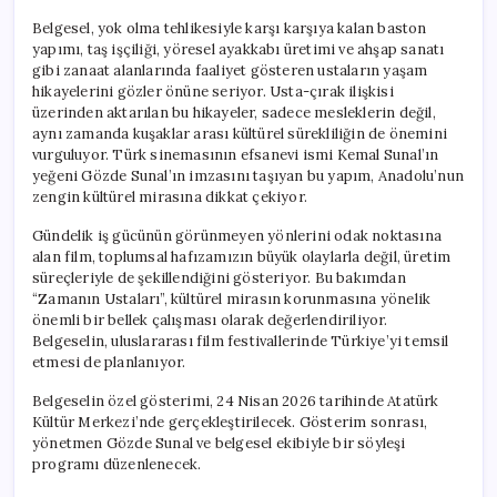
Belgesel, yok olma tehlikesiyle karşı karşıya kalan baston
yapımı, taş işçiliği, yöresel ayakkabı üretimi ve ahşap sanatı
gibi zanaat alanlarında faaliyet gösteren ustaların yaşam
hikayelerini gözler önüne seriyor. Usta-çırak ilişkisi
üzerinden aktarılan bu hikayeler, sadece mesleklerin değil,
aynı zamanda kuşaklar arası kültürel sürekliliğin de önemini
vurguluyor. Türk sinemasının efsanevi ismi Kemal Sunal’ın
yeğeni Gözde Sunal’ın imzasını taşıyan bu yapım, Anadolu’nun
zengin kültürel mirasına dikkat çekiyor.
Gündelik iş gücünün görünmeyen yönlerini odak noktasına
alan film, toplumsal hafızamızın büyük olaylarla değil, üretim
süreçleriyle de şekillendiğini gösteriyor. Bu bakımdan
“Zamanın Ustaları”, kültürel mirasın korunmasına yönelik
önemli bir bellek çalışması olarak değerlendiriliyor.
Belgeselin, uluslararası film festivallerinde Türkiye’yi temsil
etmesi de planlanıyor.
Belgeselin özel gösterimi, 24 Nisan 2026 tarihinde Atatürk
Kültür Merkezi’nde gerçekleştirilecek. Gösterim sonrası,
yönetmen Gözde Sunal ve belgesel ekibiyle bir söyleşi
programı düzenlenecek.