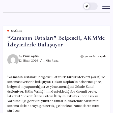
Skip
to
content
SAĞLIK
“Zamanın Ustaları” Belgeseli, AKM’de
İzleyicilerle Buluşuyor
“Zamanın
By
Onur Aydın
yorumlar kapalı
Ustaları”
22 Nisan 2026
1 Min Read
Belgeseli,
AKM’de
İzleyicilerle
“Zamanın Ustaları” belgeseli, Atatürk Kültür Merkezi (AKM) ile
Buluşuyor
sinemaseverlerle buluşuyor. Hakan Kaplan’ın haberine göre,
için
belgeselin yapımcılığını ve yönetmenliğini Gözde Sunal
üstleniyor. Bitlis Valiliği’nin desteklediği bu önemli proje,
İstanbul Ticaret Üniversitesi İletişim Fakültesi’nde Dekan
Yardımcılığı görevini yürüten Sunal’ın akademik birikimini
sinema ile bir araya getirerek, geleneksel zanaatların izini
sürüyor.