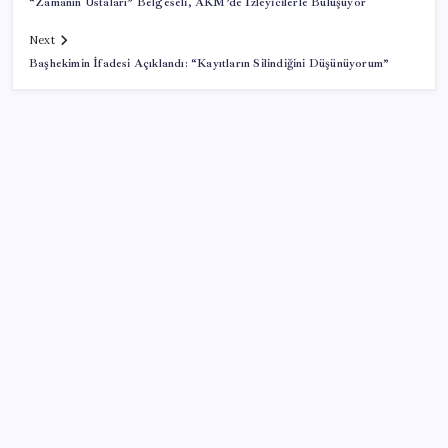
“Zamanın Ustaları” Belgeseli, AKM’de İzleyicilerle Buluşuyor
Next
Başhekimin İfadesi Açıklandı: “Kayıtların Silindiğini Düşünüyorum”
SON YAZILAR
Etteki protein marulda üretildi!
Deniz suyu her zaman güvenli değil! Yağış sonrası
risk artıyor
Umut’un Kabataş hayali gerçek oldu
Türkiye’de İnternet Kullanım Oranı Ne Durumda?