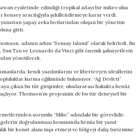
Ada:
lawan eyaletinde edindiği tropikal adayı bir mikro ulus
12
ir konsey aracılığıyla şekillendirmeye karar verdi.
Bin
ı yansıtan yapay zeka botlarından oluşan bir yönetim
Kişi
una gitti.
Yeni
Bir
homson, adanın adını “Sensay Island” olarak belirledi. Bu
Hayat
, Sun Tzu ve Leonardo da Vinci gibi önemli şahsiyetlerin
İçin
ından yönetilecek.
Başvuruda
Bulundu
için
amanlarda, kendi yazılımlarını ve liberteryen ideallerini
opluluklar kurma eğiliminde bulunuyor. “Ağ Devleti”
aya çıkan bu tür girişimler, uluslararası hukukta henüz
çlıyor. Thomson’ın projesinin de bu tür deneysel bir
izmetlerinden sorumlu “Mike” adındaki bir görevlidir.
elgelerin doğrulanması konusunda henüz bir yanıt
ık bir konut alanı inşa etmeyi ve bölgeyi dalış turizmine