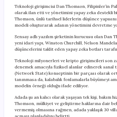
Teknoloji girişimcisi Dan Thomson, Filipinler’in Pa
olarak ilan etti ve yönetimini yapay zeka destekli b
Thomson, ünlü tarihsel liderlerin düşünce yapısın
modeli oluşturarak adanın yönetimini devretme yol
Sensay adlı yazılım şirketinin kurucusu olan Dan T
yeni idari yapı, Winston Churchill, Nelson Mandela
düşüncelerini taklit eden yapay zeka botları taraf
Teknoloji milyonerleri ve kripto girişimcileri son z
denemek amacıyla fiziksel alanlar edinerek sanal t
(Network State) konseptinin bir parçası olarak ort
tanınmasa da, kalabalık fonlamalarla büyümeyi ama
modelin örneği olduğu ifade ediliyor.
Adada şu an kalıcı olarak yaşayan tek kişi, bakım h
Thomson, mülkiyet ve geliştirme haklarına dair b
vermemiş olmasına rağmen, adada yaklaşık 30 villal
açmayı planladığını belirtti.