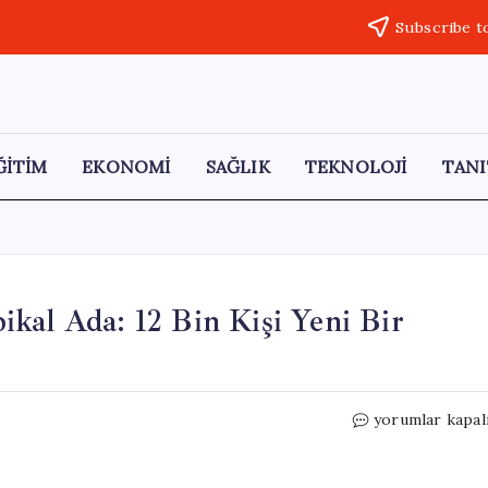
Subscribe t
ĞİTİM
EKONOMİ
SAĞLIK
TEKNOLOJİ
TANI
kal Ada: 12 Bin Kişi Yeni Bir
Yapay
yorumlar kapal
Zeka
Yönetimindeki
Tropikal