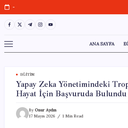
Skip
-
to
content
https://www.facebook.com/
https://twitter.com/
https://t.me/
https://www.instagram.com/
https://youtube.com/
ANA SAYFA
E
EĞITIM
Yapay Zeka Yönetimindeki Tropi
Hayat İçin Başvuruda Bulundu
By
Onur Aydın
17 Mayıs 2026
1 Min Read