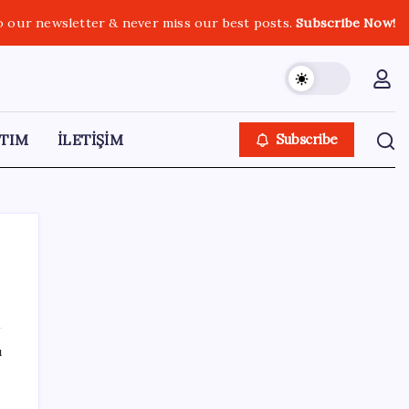
o our newsletter & never miss our best posts.
Subscribe Now!
TIM
İLETİŞİM
Subscribe
SON YAZILAR
ı
Türkiye’de İnternet Kullanım Oranı Ne
Durumda? TÜİK Açıkladı!