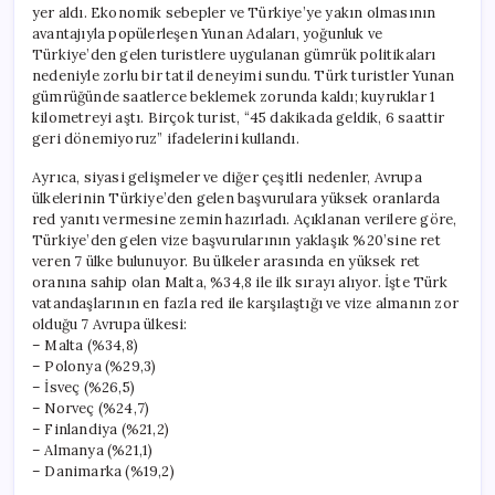
yer aldı. Ekonomik sebepler ve Türkiye’ye yakın olmasının
avantajıyla popülerleşen Yunan Adaları, yoğunluk ve
Türkiye’den gelen turistlere uygulanan gümrük politikaları
nedeniyle zorlu bir tatil deneyimi sundu. Türk turistler Yunan
gümrüğünde saatlerce beklemek zorunda kaldı; kuyruklar 1
kilometreyi aştı. Birçok turist, “45 dakikada geldik, 6 saattir
geri dönemiyoruz” ifadelerini kullandı.
Ayrıca, siyasi gelişmeler ve diğer çeşitli nedenler, Avrupa
ülkelerinin Türkiye’den gelen başvurulara yüksek oranlarda
red yanıtı vermesine zemin hazırladı. Açıklanan verilere göre,
Türkiye’den gelen vize başvurularının yaklaşık %20’sine ret
veren 7 ülke bulunuyor. Bu ülkeler arasında en yüksek ret
oranına sahip olan Malta, %34,8 ile ilk sırayı alıyor. İşte Türk
vatandaşlarının en fazla red ile karşılaştığı ve vize almanın zor
olduğu 7 Avrupa ülkesi:
– Malta (%34,8)
– Polonya (%29,3)
– İsveç (%26,5)
– Norveç (%24,7)
– Finlandiya (%21,2)
– Almanya (%21,1)
– Danimarka (%19,2)