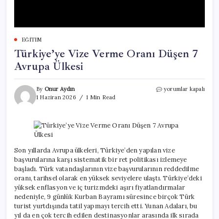
EĞITIM
Türkiye’ye Vize Verme Oranı Düşen 7
Avrupa Ülkesi
Türkiye’ye
By
Onur Aydın
yorumlar kapalı
Vize
1 Haziran 2026
1 Min Read
Verme
Oranı
Düşen
7
Avrupa
Ülkesi
Son yıllarda Avrupa ülkeleri, Türkiye’den yapılan vize
için
başvurularına karşı sistematik bir ret politikası izlemeye
başladı. Türk vatandaşlarının vize başvurularının reddedilme
oranı, tarihsel olarak en yüksek seviyelere ulaştı. Türkiye’deki
yüksek enflasyon ve iç turizmdeki aşırı fiyatlandırmalar
nedeniyle, 9 günlük Kurban Bayramı süresince birçok Türk
turist yurtdışında tatil yapmayı tercih etti. Yunan Adaları, bu
yıl da en çok tercih edilen destinasyonlar arasında ilk sırada