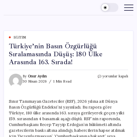
Skip
to
content
EĞITIM
Türkiye’nin Basın Özgürlüğü
Sıralamasında Düşüş: 180 Ülke
Arasında 163. Sırada!
Türkiye’nin
By
Onur Aydın
yorumlar kapalı
Basın
30 Nisan 2026
1 Min Read
Özgürlüğü
Sıralamasında
Düşüş:
Sınır Tanımayan Gazeteciler (RSF), 2026 yılına ait Dünya
180
Basın Özgürlüğü Endeksi’ni yayınladı. Bu rapora göre
Ülke
Arasında
Türkiye, 180 ülke arasında 163. sıraya gerileyerek geçen yılki
163.
159. sırasından 4 basamak aşağı düştü. RSF’nin raporunda,
Sırada!
Cumhurbaşkanı Recep Tayyip Erdoğan’ın hükümeti altında
için
gazetecilerin baskı altına alındığı, habercilerin hapse atılmak
için ‘Dezenformasyon’, ‘Cumhurbaşkanına hakaret’ veya