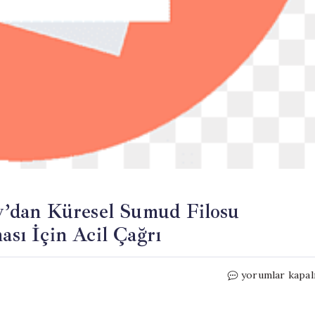
’dan Küresel Sumud Filosu
ası İçin Acil Çağrı
TÜRK-
yorumlar kapal
İŞ
Başkanı