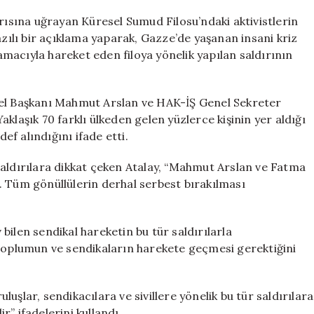
Ergün
Atalay’dan
ırısına uğrayan Küresel Sumud Filosu’ndaki aktivistlerin
Küresel
azılı bir açıklama yaparak, Gazze’de yaşanan insani kriz
Sumud
macıyla hareket eden filoya yönelik yapılan saldırının
Filosu
Aktivistlerinin
Serbest
nel Başkanı Mahmut Arslan ve HAK-İŞ Genel Sekreter
Bırakılması
klaşık 70 farklı ülkeden gelen yüzlerce kişinin yer aldığı
İçin
def alındığını ifade etti.
Acil
Çağrı
için
saldırılara dikkat çeken Atalay, “Mahmut Arslan ve Fatma
. Tüm gönüllülerin derhal serbest bırakılması
bilen sendikal hareketin bu tür saldırılarla
 toplumun ve sendikaların harekete geçmesi gerektiğini
uluşlar, sendikacılara ve sivillere yönelik bu tür saldırılara
” ifadelerini kullandı.