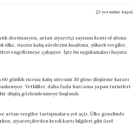
Turistleri
yorumlar kapal
Kısıtlayan
8
Ülke:
Ziyaretçi
tik destinasyon, artan ziyaretçi sayısını kontrol altına
Alımında
ülke, vizesiz kalış sürelerini kısaltma, yüksek vergiler,
Sıkı
ristleri engellemeye çalışıyor. İşte bu uygulamaları hayata
Önlemler
için
 60 günlük vizesiz kalış süresini 30 güne düşürme kararı
planlanıyor. Yetkililer, daha fazla harcama yapan turistleri
 bir düşüş gözlemlenmeye başlandı.
r ve artan vergiler tartışmalara yol açtı. Ülke genelinde
en, ziyaretçilerden kredi kartı bilgileri gibi özel