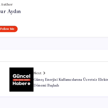
Author
ur Aydın
Follow Me
Next
Güneş Enerjisi Kullanıcılarına Ücretsiz Elekt
Dönemi Başladı