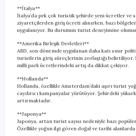
**İtalya**
İtalya’da pek çok turistik şehirde yeni ücretler ve s
ziyaretçilerden giriş ücreti alınırken, bazı bölgel
uygulanıyor. Bu durumun turist deneyimine olumsuz 
**Amerika Birleşik Devletleri**
ABD, son dönemde uygulanan daha katı sınır politi
turistlerin giriş süreçlerinin zorlaştığı belirtiliyor
milli park ücretlerindeki artış da dikkat çekiyor.
**Hollanda**
Hollanda, özellikle Amsterdam’daki aşırı turist yo
caydırıcı kampanyalar yürütüyor. Şehirdeki yüksek 
artırmaktadır.
**Japonya**
Japonya, artan turist sayısı nedeniyle bazı popüle
Özellikle yoğun ilgi gören doğal ve tarihi alanlard