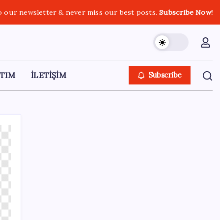
o our newsletter & never miss our best posts.
Subscribe Now!
TIM
İLETİŞİM
Subscribe
SON YAZILAR
Copilot için radikal karar: Microsoft logoyu
değiştiriyor!