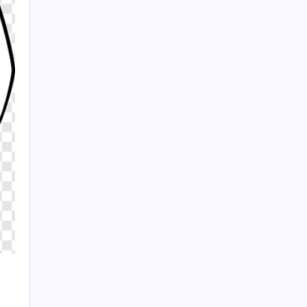
sayfa açılacak’
Açlık krizine karşı 9 sağlıklı kurtarıcı!
Paketli atıştırmalıklar yerine bunları
tüketin
Sayaç