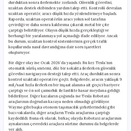
durduktan sonra ilerlemekte zorlandı. Güvenlik görevlisi,
uzaktan destek ekibinden yardım talep etti. Kontrolü devralan
uzaktan operatör, aracı düşük hızda yönlendirmeye başladı.
Raporda, uzaktan operatörün aracı yolun sol tarafına
çevirdiği ve daha sonra kaldırıma çıkarak metal bir çite
çarptığı belirtiliyor. Olayın düşük hızda gerçekleştiği ve
herhangi bir yaralanmaya yol açmadığı ifade ediliyor. Ancak
bu durum, uzaktan kontrol sistemlerinin gerçek trafik
koşullarında nasıl davrandığına dair soru işaretleri
oluşturuyor.
Bir diğer olay ise Ocak 2026’da yaşandı. Bu kez Tesla’nın
otomatik sürüş sistemi, düz bir sokakta ilerlerken güvenlik
görevlisi navigasyon desteği talep etti. Araç durduktan sonra
kontrol uzaktaki operatöre geçti. Belgelerde, aracın yaklaşık 9
mil/saat hızla ilerlerken bir inşaat alanına ait geçici bariyere
çarptığı ve ön sol çamurluk ile lastikte hasar meydana geldiği
bildiriliyor. Diğer kazaların çoğunda ise Tesla Robotaxi
araçlarının doğrudan kazaya neden olmadığı görülüyor.
Waymo gibi başka otonom taşımacılık şirketlerindeki gibi
bazı vakalarda, diğer araçların Tesla araçlarına çarptığı
kaydedildi. Buna ek olarak, birkaç olayda Robotaxi araçlarının
aynalarının çevredeki araçlara sürtme durumu da belgelerde
yer aldı.