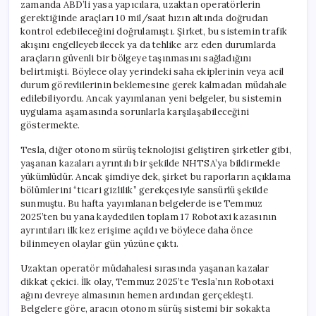
zamanda ABD’li yasa yapıcılara, uzaktan operatörlerin
gerektiğinde araçları 10 mil/saat hızın altında doğrudan
kontrol edebileceğini doğrulamıştı. Şirket, bu sistemin trafik
akışını engelleyebilecek ya da tehlike arz eden durumlarda
araçların güvenli bir bölgeye taşınmasını sağladığını
belirtmişti. Böylece olay yerindeki saha ekiplerinin veya acil
durum görevlilerinin beklemesine gerek kalmadan müdahale
edilebiliyordu. Ancak yayımlanan yeni belgeler, bu sistemin
uygulama aşamasında sorunlarla karşılaşabileceğini
göstermekte.
Tesla, diğer otonom sürüş teknolojisi geliştiren şirketler gibi,
yaşanan kazaları ayrıntılı bir şekilde NHTSA’ya bildirmekle
yükümlüdür. Ancak şimdiye dek, şirket bu raporların açıklama
bölümlerini “ticari gizlilik” gerekçesiyle sansürlü şekilde
sunmuştu. Bu hafta yayımlanan belgelerde ise Temmuz
2025’ten bu yana kaydedilen toplam 17 Robotaxi kazasının
ayrıntıları ilk kez erişime açıldı ve böylece daha önce
bilinmeyen olaylar gün yüzüne çıktı.
Uzaktan operatör müdahalesi sırasında yaşanan kazalar
dikkat çekici. İlk olay, Temmuz 2025’te Tesla’nın Robotaxi
ağını devreye almasının hemen ardından gerçekleşti.
Belgelere göre, aracın otonom sürüş sistemi bir sokakta