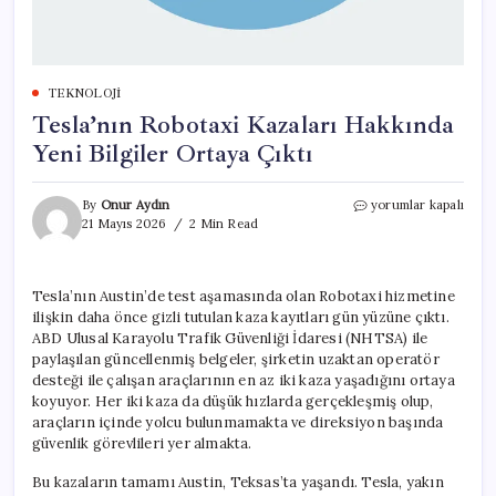
TEKNOLOJI
Tesla’nın Robotaxi Kazaları Hakkında
Yeni Bilgiler Ortaya Çıktı
Tesla’nın
By
Onur Aydın
yorumlar kapalı
Robotaxi
21 Mayıs 2026
2 Min Read
Kazaları
Hakkında
Yeni
Tesla’nın Austin’de test aşamasında olan Robotaxi hizmetine
Bilgiler
ilişkin daha önce gizli tutulan kaza kayıtları gün yüzüne çıktı.
Ortaya
Çıktı
ABD Ulusal Karayolu Trafik Güvenliği İdaresi (NHTSA) ile
için
paylaşılan güncellenmiş belgeler, şirketin uzaktan operatör
desteği ile çalışan araçlarının en az iki kaza yaşadığını ortaya
koyuyor. Her iki kaza da düşük hızlarda gerçekleşmiş olup,
araçların içinde yolcu bulunmamakta ve direksiyon başında
güvenlik görevlileri yer almakta.
Bu kazaların tamamı Austin, Teksas’ta yaşandı. Tesla, yakın