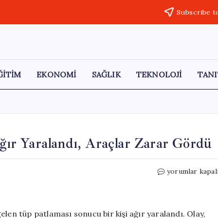
Subscribe t
ĞİTİM
EKONOMİ
SAĞLIK
TEKNOLOJİ
TANI
Ağır Yaralandı, Araçlar Zarar Gördü
Serik’te
yorumlar kapal
Tüp
Patlaması:
1
Kişi
len tüp patlaması sonucu bir kişi ağır yaralandı. Olay,