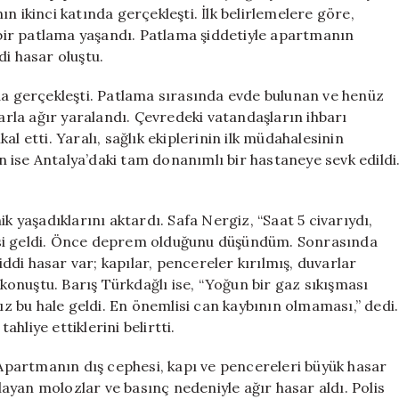
Ağır
n ikinci katında gerçekleşti. İlk belirlemelere göre,
Yaralandı,
ir patlama yaşandı. Patlama şiddetiyle apartmanın
Araçlar
di hasar oluştu.
Zarar
Gördü
da gerçekleşti. Patlama sırasında evde bulunan ve henüz
için
larla ağır yaralandı. Çevredeki vatandaşların ihbarı
ikal etti. Yaralı, sağlık ekiplerinin ilk müdahalesinin
 ise Antalya’daki tam donanımlı bir hastaneye sevk edildi
k yaşadıklarını aktardı. Safa Nergiz, “Saat 5 civarıydı,
esi geldi. Önce deprem olduğunu düşündüm. Sonrasında
di hasar var; kapılar, pencereler kırılmış, duvarlar
 konuştu. Barış Türkdağlı ise, “Yoğun bir gaz sıkışması
 bu hale geldi. En önemlisi can kaybının olmaması,” dedi.
hliye ettiklerini belirtti.
. Apartmanın dış cephesi, kapı ve pencereleri büyük hasar
ayan molozlar ve basınç nedeniyle ağır hasar aldı. Polis