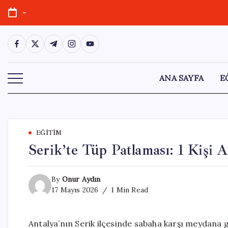
Skip
-
to
content
https://www.facebook.com/
https://twitter.com/
https://t.me/
https://www.instagram.com/
https://youtube.com/
ANA SAYFA
E
EĞITIM
Serik’te Tüp Patlaması: 1 Kişi 
By
Onur Aydın
17 Mayıs 2026
1 Min Read
Antalya’nın Serik ilçesinde sabaha karşı meydana ge