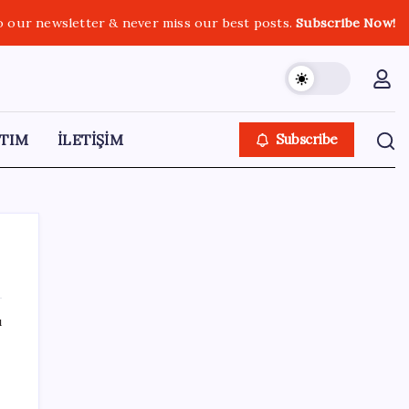
o our newsletter & never miss our best posts.
Subscribe Now!
TIM
İLETİŞİM
Subscribe
ı
SON YAZILAR
Umut’un Kabataş hayali gerçek oldu