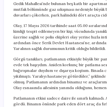
Gedik Mahallesi’nde bulunan beş katlı bir apartmanı
mutfak bölümünde gaz sıkışması nedeniyle büyük b
duvarları çökerken, park halindeki dört araçta cid
Olay, 17 Mayıs 2026 tarihinde saat 05.00 sıraların
kimliği tespit edilemeyen bir kişi, vücudunda yanık
üzerine sağlık ve polis ekipleri olay yerine hızla int
ardından önce Serik Devlet Hastanesi’ne, ardından
Yaralının sağlık durumunun kritik olduğu bildirildi.
Görgü tanıkları, patlamanın etkisiyle büyük bir pani
evde tek başıydım. Aniden korkunç bir patlama s
bağırışmalar duydum ve dışarıya koştum. Binada cid
yıkılmıştı. Yaralıyı hastaneye götürdüler,” şeklinde
olmuş. Patlamanın ardından binamız ve araçlarımız
Olay esnasında ailesinin yanında olduğunu, hemen ta
Patlamanın etkisi sadece daire ile sınırlı kalmadı
gördü. Binanın önünde park eden dört araç da fırl