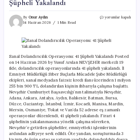
Şüpheli Yakalandı
Sanal
By
Onur Aydın
yorumlar kapalı
Dolandırıcılık
14 Haziran 2026
1 Min Read
Operasyonu:
41
Şüpheli
Yakalandı
için
Sanal Dolandırıcılık Operasyonu: 41 Şüpheli Yakalandı Posted
on 14 Haziran 2026 by Yusuf Arslan NEVŞEHİR merkezli 19
ilde, dolandırıcılık operasyonlarında 41 şüpheli yakalandı. İl
Emniyet Müdürlüğü Siber Suçlarla Mücadele Şube Müdürlüğü
ekipleri, sanal medyadan faizsiz kredi ilanı üzerinden 1 milyon
255 bin 900 TL dolandırılan kişinin ihbarıyla çalışma başlattı.
Nevşehir Cumhuriyet Başsavcılığı’nın talimatıyla Nevşehir,
Adana, Ankara, Antalya, Aydın, Balıkesir, Batman, Bursa,
Düzce, Gaziantep, İstanbul, İzmir, Kocaeli, Manisa, Mardin,
Mersin, Osmaniye, Tokat ve Van’da 52 adrese eş zamanlı
operasyonlar düzenlendi, 41 şüpheli yakalandı. Firari 4
şüphelinin yakalanmasına yönelik çalışma sürerken,
Nevşehir’e getirilen şüpheliler, emniyetteki işlemlerinin
ardından adliyeye sevk edildi. Öte yandan, soruşturmada 3
kişinin de ürün satışı ve yatırım vaadiyle dolandırıldığı dosya