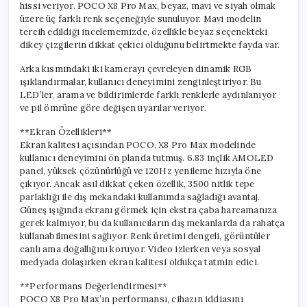
hissi veriyor. POCO X8 Pro Max, beyaz, mavi ve siyah olmak
üzere üç farklı renk seçeneğiyle sunuluyor. Mavi modelin
tercih edildiği incelememizde, özellikle beyaz seçenekteki
dikey çizgilerin dikkat çekici olduğunu belirtmekte fayda var.
Arka kısmındaki iki kamerayı çevreleyen dinamik RGB
ışıklandırmalar, kullanıcı deneyimini zenginleştiriyor. Bu
LED’ler, arama ve bildirimlerde farklı renklerle aydınlanıyor
ve pil ömrüne göre değişen uyarılar veriyor.
**Ekran Özellikleri**
Ekran kalitesi açısından POCO, X8 Pro Max modelinde
kullanıcı deneyimini ön planda tutmuş. 6.83 inçlik AMOLED
panel, yüksek çözünürlüğü ve 120Hz yenileme hızıyla öne
çıkıyor. Ancak asıl dikkat çeken özellik, 3500 nitlik tepe
parlaklığı ile dış mekandaki kullanımda sağladığı avantaj.
Güneş ışığında ekranı görmek için ekstra çaba harcamanıza
gerek kalmıyor, bu da kullanıcıların dış mekanlarda da rahatça
kullanabilmesini sağlıyor. Renk üretimi dengeli, görüntüler
canlı ama doğallığını koruyor. Video izlerken veya sosyal
medyada dolaşırken ekran kalitesi oldukça tatmin edici.
**Performans Değerlendirmesi**
POCO X8 Pro Max’ın performansı, cihazın iddiasını