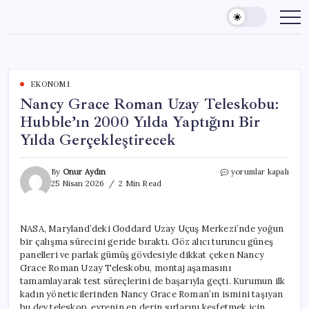
Skip
to
content
EKONOMI
Nancy Grace Roman Uzay Teleskobu:
Hubble’ın 2000 Yılda Yaptığını Bir
Yılda Gerçekleştirecek
Nancy
By
Onur Aydın
yorumlar kapalı
Grace
25 Nisan 2026
2 Min Read
Roman
Uzay
Teleskobu:
NASA, Maryland’deki Goddard Uzay Uçuş Merkezi’nde yoğun
Hubble’ın
bir çalışma sürecini geride bıraktı. Göz alıcı turuncu güneş
2000
Yılda
panelleri ve parlak gümüş gövdesiyle dikkat çeken Nancy
Yaptığını
Grace Roman Uzay Teleskobu, montaj aşamasını
Bir
tamamlayarak test süreçlerini de başarıyla geçti. Kurumun ilk
Yılda
kadın yöneticilerinden Nancy Grace Roman’ın ismini taşıyan
Gerçekleştirecek
bu dev teleskop, evrenin en derin sırlarını keşfetmek için