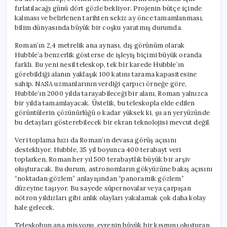
için
fırlatılacağı günü dört gözle bekliyor. Projenin bütçe içinde
kalması ve belirlenen tarihten sekiz ay önce tamamlanması,
bilim dünyasında büyük bir coşku yaratmış durumda.
Roman’ın 2,4 metrelik ana aynası, dış görünüm olarak
Hubble’a benzerlik gösterse de işleyiş biçimi büyük oranda
farklı. Bu yeni nesil teleskop, tek bir karede Hubble’ın
görebildiği alanın yaklaşık 100 katını tarama kapasitesine
sahip. NASA uzmanlarının verdiği çarpıcı örneğe göre,
Hubble’ın 2000 yılda tarayabileceği bir alanı, Roman yalnızca
bir yılda tamamlayacak. Üstelik, bu teleskopla elde edilen
görüntülerin çözünürlüğü o kadar yüksek ki, şu an yeryüzünde
bu detayları gösterebilecek bir ekran teknolojisi mevcut değil.
Veri toplama hızı da Roman’ın devasa görüş açısını
destekliyor. Hubble, 35 yıl boyunca 400 terabayt veri
toplarken, Roman her yıl 500 terabaytlık büyük bir arşiv
oluşturacak. Bu durum, astronomların gökyüzüne bakış açısını
“noktadan gözlem” anlayışından “panoramik gözlem”
düzeyine taşıyor. Bu sayede süpernovalar veya çarpışan
nötron yıldızları gibi anlık olayları yakalamak çok daha kolay
hale gelecek.
Teleskobun ana misyonu, evrenin büyük bir kısmını oluşturan