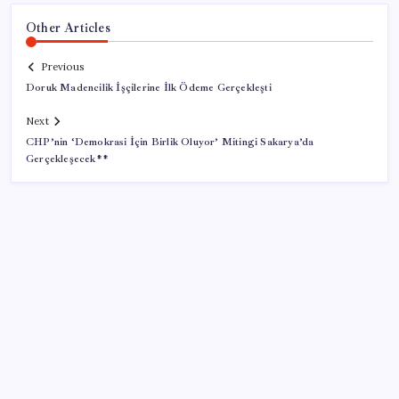
Other Articles
Previous
Doruk Madencilik İşçilerine İlk Ödeme Gerçekleşti
Next
CHP’nin ‘Demokrasi İçin Birlik Oluyor’ Mitingi Sakarya’da
Gerçekleşecek**
SON YAZILAR
Meta’nın Yapay Zeka Modeli Dışarı Sızdı: Siber