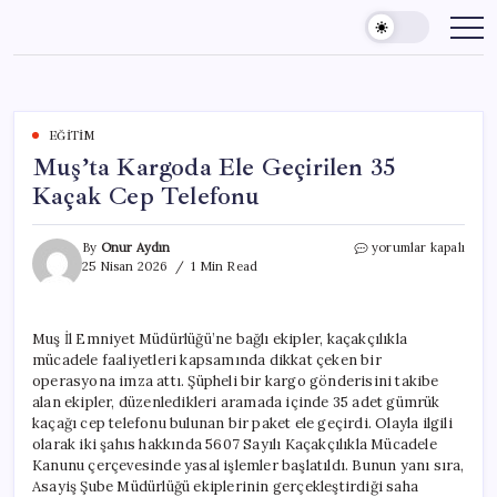
Skip
to
content
EĞITIM
Muş’ta Kargoda Ele Geçirilen 35
Kaçak Cep Telefonu
Muş’ta
By
Onur Aydın
yorumlar kapalı
Kargoda
25 Nisan 2026
1 Min Read
Ele
Geçirilen
35
Muş İl Emniyet Müdürlüğü’ne bağlı ekipler, kaçakçılıkla
Kaçak
mücadele faaliyetleri kapsamında dikkat çeken bir
Cep
Telefonu
operasyona imza attı. Şüpheli bir kargo gönderisini takibe
için
alan ekipler, düzenledikleri aramada içinde 35 adet gümrük
kaçağı cep telefonu bulunan bir paket ele geçirdi. Olayla ilgili
olarak iki şahıs hakkında 5607 Sayılı Kaçakçılıkla Mücadele
Kanunu çerçevesinde yasal işlemler başlatıldı. Bunun yanı sıra,
Asayiş Şube Müdürlüğü ekiplerinin gerçekleştirdiği saha