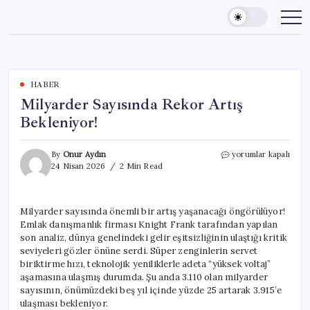
Skip
to
content
HABER
Milyarder Sayısında Rekor Artış
Bekleniyor!
Milyarder
By
Onur Aydın
yorumlar kapalı
Sayısında
24 Nisan 2026
2 Min Read
Rekor
Artış
Bekleniyor!
Milyarder sayısında önemli bir artış yaşanacağı öngörülüyor!
için
Emlak danışmanlık firması Knight Frank tarafından yapılan
son analiz, dünya genelindeki gelir eşitsizliğinin ulaştığı kritik
seviyeleri gözler önüne serdi. Süper zenginlerin servet
biriktirme hızı, teknolojik yeniliklerle adeta “yüksek voltaj”
aşamasına ulaşmış durumda. Şu anda 3.110 olan milyarder
sayısının, önümüzdeki beş yıl içinde yüzde 25 artarak 3.915’e
ulaşması bekleniyor.