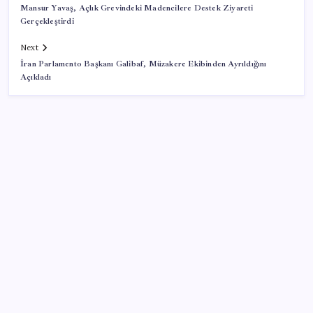
Mansur Yavaş, Açlık Grevindeki Madencilere Destek Ziyareti
Gerçekleştirdi
Next
İran Parlamento Başkanı Galibaf, Müzakere Ekibinden Ayrıldığını
Açıkladı
SON YAZILAR
Türkiye’de İnternet Kullanım Oranı Ne Durumda?
TÜİK Açıkladı!
Google Assistant Android Telefonlardan Kaldırılıyor