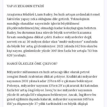
YAPAY ZEKANIN ETKİSİ
Araştırma Müdürü Liam Bailey, bu hızlı artışın ardındaki temel
faktörün yapay zeka olduğunu dile getirdi. Teknolojinin
sunduğu olanaklar sayesinde işlerin büyütülmesi
(ölçeklendirilmesi) hiç olmadığı kadar kolaylaştığını belirten
Bailey, bu durumun kısa sürede büyük servetler kazanma
fırsatı sunduğuna dikkat çekti. Sadece milyarderler değil,
serveti en az 30 milyon dolar olan “multi-milyoner” sınıfında
da büyük bir artış gözlemleniyor. 2021 yılında 162 bin olan bu
kişi sayısı, günümüzde yüzde 300’den fazla bir artışla 713 bin
626’ya ulaştı.
HANGİ ÜLKELER ÖNE ÇIKIYOR?
Milyarder nüfusunun en hızlı artacağı ülke olarak petrol
zengini Suudi Arabistan dikkat çekiyor. Krallıktaki milyarder
sayısının 2031 yılına kadar 23’ten 65’e çıkması bekleniyor.
Polonya, milyarder sayısını 13’ten 29’a çıkararak iki katından
fazla bir artış öngörüyor. İsveç’te ise milyarder sayısının
yüzde 81 artışla 58’e ulaşması bekleniyor. Ancak, İngiltere bu
genel eğilimin dışında kalarak, milyarder sayısının 165’ten
156’ya düşmesiyle 37 yıllık tarihindeki en büyük düşüşü