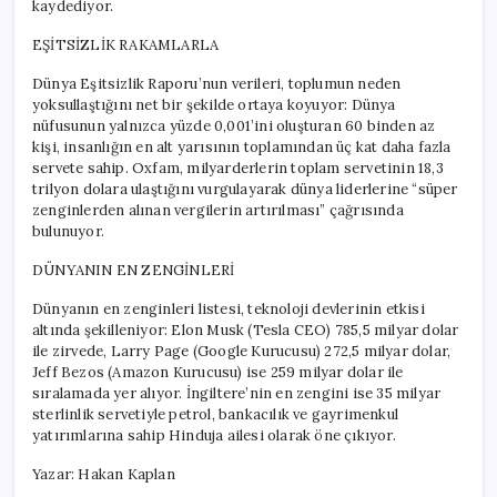
kaydediyor.
EŞİTSİZLİK RAKAMLARLA
Dünya Eşitsizlik Raporu’nun verileri, toplumun neden
yoksullaştığını net bir şekilde ortaya koyuyor: Dünya
nüfusunun yalnızca yüzde 0,001’ini oluşturan 60 binden az
kişi, insanlığın en alt yarısının toplamından üç kat daha fazla
servete sahip. Oxfam, milyarderlerin toplam servetinin 18,3
trilyon dolara ulaştığını vurgulayarak dünya liderlerine “süper
zenginlerden alınan vergilerin artırılması” çağrısında
bulunuyor.
DÜNYANIN EN ZENGİNLERİ
Dünyanın en zenginleri listesi, teknoloji devlerinin etkisi
altında şekilleniyor: Elon Musk (Tesla CEO) 785,5 milyar dolar
ile zirvede, Larry Page (Google Kurucusu) 272,5 milyar dolar,
Jeff Bezos (Amazon Kurucusu) ise 259 milyar dolar ile
sıralamada yer alıyor. İngiltere’nin en zengini ise 35 milyar
sterlinlik servetiyle petrol, bankacılık ve gayrimenkul
yatırımlarına sahip Hinduja ailesi olarak öne çıkıyor.
Yazar: Hakan Kaplan