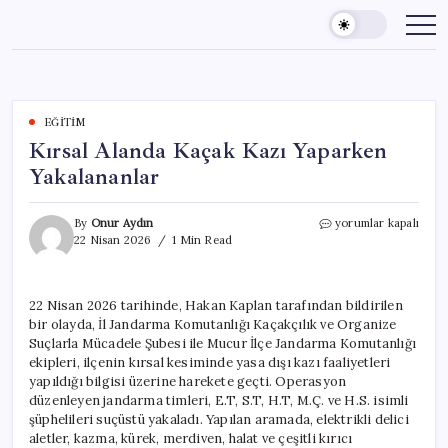
Skip
to
content
EĞITIM
Kırsal Alanda Kaçak Kazı Yaparken
Yakalananlar
Kırsal
By
Onur Aydın
yorumlar kapalı
Alanda
22 Nisan 2026
1 Min Read
Kaçak
Kazı
Yaparken
22 Nisan 2026 tarihinde, Hakan Kaplan tarafından bildirilen
Yakalananlar
bir olayda, İl Jandarma Komutanlığı Kaçakçılık ve Organize
için
Suçlarla Mücadele Şubesi ile Mucur İlçe Jandarma Komutanlığı
ekipleri, ilçenin kırsal kesiminde yasa dışı kazı faaliyetleri
yapıldığı bilgisi üzerine harekete geçti. Operasyon
düzenleyen jandarma timleri, E.T, S.T, H.T, M.Ç. ve H.S. isimli
şüphelileri suçüstü yakaladı. Yapılan aramada, elektrikli delici
aletler, kazma, kürek, merdiven, halat ve çeşitli kırıcı