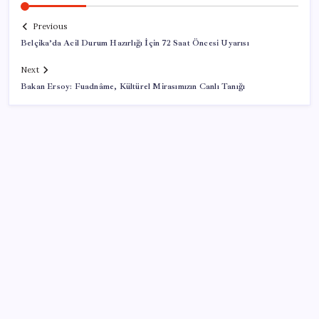
Previous
Belçika’da Acil Durum Hazırlığı İçin 72 Saat Öncesi Uyarısı
Next
Bakan Ersoy: Fuadnâme, Kültürel Mirasımızın Canlı Tanığı
SON YAZILAR
Yemen ordusu: Husilerin El-Muha’ya saldırısında 7
kişi öldü, 30 kişi yaralandı
Ordu’da zincirleme kaza: 3 araç birbirine girdi, 4