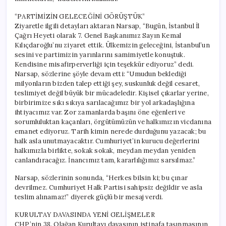
“PARTİMİZİN GELECEĞİNİ GÖRÜŞTÜK”
Ziyaretle ilgili detayları aktaran Narsap, “Bugün, İstanbul İl
Çağrı Heyeti olarak 7. Genel Başkanımız Sayın Kemal
Kılıçdaroğlu’nu ziyaret ettik. Ülkemizin geleceğini, İstanbul’un
sesini ve partimizin yarınlarını samimiyetle konuştuk.
Kendisine misafirperverliği için teşekkür ediyoruz” dedi.
Narsap, sözlerine şöyle devam etti: “Umudun beklediği
milyonların bizden talep ettiği şey, suskunluk değil cesaret,
teslimiyet değil büyük bir mücadeledir. Kişisel çıkarlar yerine,
birbirimize sıkı sıkıya sarılacağımız bir yol arkadaşlığına
ihtiyacımız var. Zor zamanlarda başını öne eğenleri ve
sorumluluktan kaçanları, örgütümüzün ve halkımızın vicdanına
emanet ediyoruz. Tarih kimin nerede durduğunu yazacak; bu
halk asla unutmayacaktır. Cumhuriyet’in kurucu değerlerini
halkımızla birlikte, sokak sokak, meydan meydan yeniden
canlandıracağız. İnancımız tam, kararlılığımız sarsılmaz.”
Narsap, sözlerinin sonunda, “Herkes bilsin ki; bu çınar
devrilmez. Cumhuriyet Halk Partisi sahipsiz değildir ve asla
teslim alınamaz!” diyerek güçlü bir mesaj verdi.
KURULTAY DAVASINDA YENİ GELİŞMELER
CHP’nin 38. Olağan Kurultayı davasının istinafa taşınmasının