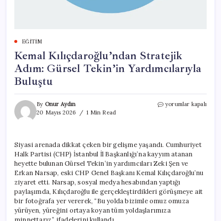
EĞITIM
Kemal Kılıçdaroğlu’ndan Stratejik
Adım: Gürsel Tekin’in Yardımcılarıyla
Buluştu
Kemal
By
Onur Aydın
yorumlar kapalı
Kılıçdaroğlu’ndan
20 Mayıs 2026
1 Min Read
Stratejik
Adım:
Gürsel
Siyasi arenada dikkat çeken bir gelişme yaşandı. Cumhuriyet
Tekin’in
Halk Partisi (CHP) İstanbul İl Başkanlığı’na kayyım atanan
Yardımcılarıyla
Buluştu
heyette bulunan Gürsel Tekin’in yardımcıları Zeki Şen ve
için
Erkan Narsap, eski CHP Genel Başkanı Kemal Kılıçdaroğlu’nu
ziyaret etti. Narsap, sosyal medya hesabından yaptığı
paylaşımda, Kılıçdaroğlu ile gerçekleştirdikleri görüşmeye ait
bir fotoğrafa yer vererek, “Bu yolda bizimle omuz omuza
yürüyen, yüreğini ortaya koyan tüm yoldaşlarımıza
minnettarız,” ifadelerini kullandı.