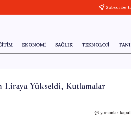
Subscribe t
ĞİTİM
EKONOMİ
SAĞLIK
TEKNOLOJİ
TANI
n Liraya Yükseldi, Kutlamalar
Kartepe’de
yorumlar kapal
İşçi
Maaşları
110