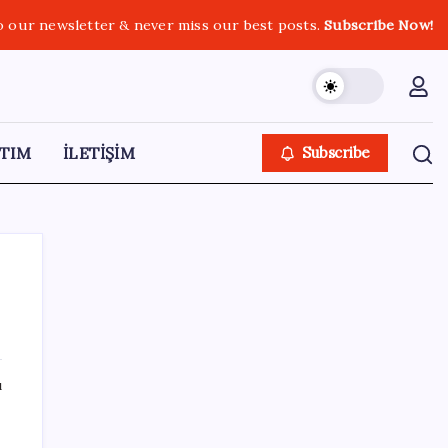
o our newsletter & never miss our best posts.
Subscribe Now!
TIM
İLETİŞİM
Subscribe
SON YAZILAR
ı
Tüm dünyaya ‘tatil daveti’