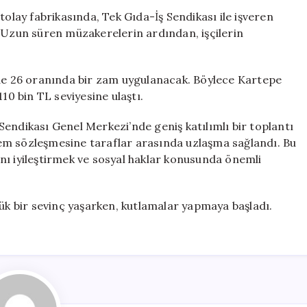
Bin
tolay fabrikasında, Tek Gıda-İş Sendikası ile işveren
Liraya
. Uzun süren müzakerelerin ardından, işçilerin
Yükseldi,
Kutlamalar
Başladı
zde 26 oranında bir zam uygulanacak. Böylece Kartepe
için
10 bin TL seviyesine ulaştı.
endikası Genel Merkezi’nde geniş katılımlı bir toplantı
em sözleşmesine taraflar arasında uzlaşma sağlandı. Bu
nı iyileştirmek ve sosyal haklar konusunda önemli
yük bir sevinç yaşarken, kutlamalar yapmaya başladı.