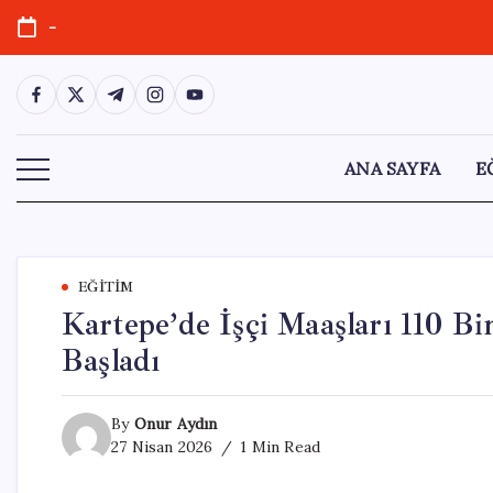
Skip
-
to
content
https://www.facebook.com/
https://twitter.com/
https://t.me/
https://www.instagram.com/
https://youtube.com/
ANA SAYFA
E
EĞITIM
Kartepe’de İşçi Maaşları 110 Bi
Başladı
By
Onur Aydın
27 Nisan 2026
1 Min Read