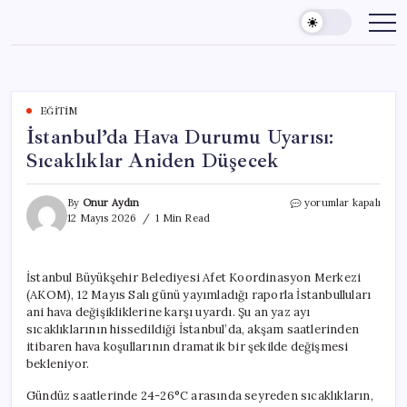
Skip
to
content
EĞITIM
İstanbul’da Hava Durumu Uyarısı:
Sıcaklıklar Aniden Düşecek
İstanbul’da
By
Onur Aydın
yorumlar kapalı
Hava
12 Mayıs 2026
1 Min Read
Durumu
Uyarısı:
Sıcaklıklar
İstanbul Büyükşehir Belediyesi Afet Koordinasyon Merkezi
Aniden
(AKOM), 12 Mayıs Salı günü yayımladığı raporla İstanbulluları
Düşecek
için
ani hava değişikliklerine karşı uyardı. Şu an yaz ayı
sıcaklıklarının hissedildiği İstanbul’da, akşam saatlerinden
itibaren hava koşullarının dramatik bir şekilde değişmesi
bekleniyor.
Gündüz saatlerinde 24-26°C arasında seyreden sıcaklıkların,