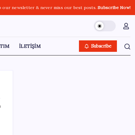
o our newsletter & never miss our best posts.
Subscribe Now!
TIM
İLETİŞİM
Subscribe
ı
SON YAZILAR
Umut’un Kabataş hayali gerçek oldu