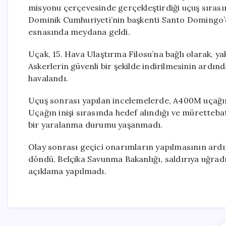
misyonu çerçevesinde gerçekleştirdiği uçuş sırasın
Dominik Cumhuriyeti’nin başkenti Santo Domingo’d
esnasında meydana geldi.
Uçak, 15. Hava Ulaştırma Filosu’na bağlı olarak, ya
Askerlerin güvenli bir şekilde indirilmesinin ard
havalandı.
Uçuş sonrası yapılan incelemelerde, A400M uçağın
Uçağın inişi sırasında hedef alındığı ve mürettebatı
bir yaralanma durumu yaşanmadı.
Olay sonrası geçici onarımların yapılmasının ardın
döndü. Belçika Savunma Bakanlığı, saldırıya uğrad
açıklama yapılmadı.