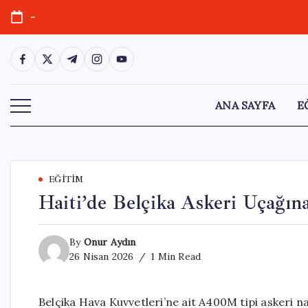
Skip
-
to
content
https://www.facebook.com/
https://twitter.com/
https://t.me/
https://www.instagram.com/
https://youtube.com/
ANA SAYFA
E
EĞITIM
Haiti’de Belçika Askeri Uçağın
By
Onur Aydın
26 Nisan 2026
1 Min Read
Belçika Hava Kuvvetleri’ne ait A400M tipi askeri na