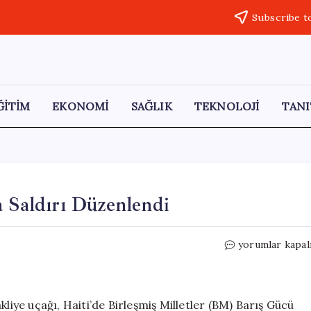
Subscribe t
ĞİTİM
EKONOMİ
SAĞLIK
TEKNOLOJİ
TANI
a Saldırı Düzenlendi
Haiti’de
yorumlar kapal
Belçika
Askeri
Uçağına
Saldırı
kliye uçağı, Haiti’de Birleşmiş Milletler (BM) Barış Gücü