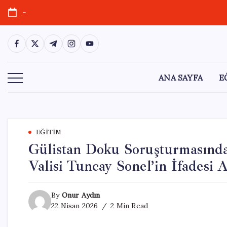
Skip
-
to
content
https://www.facebook.com/
https://twitter.com/
https://t.me/
https://www.instagram.com/
https://youtube.com/
ANA SAYFA
E
EĞITIM
Gülistan Doku Soruşturmasında
Valisi Tuncay Sonel’in İfadesi 
By
Onur Aydın
22 Nisan 2026
2 Min Read