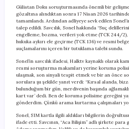
Gülistan Doku soruşturmasında önemli bir gelişme y
gözaltına alındıktan sonra 17 Nisan 2026 tarihinde
tamamlandı. Ardından adliyeye sevk edilen Sonel’in
talep edildi. Savcılık, Sonel hakkında “Suç deliller
engelleme, bozma, verileri yok etme (TCK 244/2), Öze
hukuka aykırı ele geçirme (TCK 136) ve resmi belg
suçlamalarını içeren bir tutuklama talebi sundu.
Sonel’in savcılık ifadesi, Halktv kaynaklı olarak k
resmi soruşturma makamları yerine koruma polisi
ulaşmak, son sinyali tespit etmek ve bir an önce son
sorulara şu şekilde yanıt verdi: “Kırsal alanda, biz
bulunduğum bir gün, merdivenin başında ağlamaklı 
kart var’ dedi. Ben de koruma polisime gereğini ya
gönderdim. Çünkü arama kurtarma çalışmaları yoğ
Sonel, SIM kartla ilgili aldıkları bilgilerin doğrult
ifade etti. Savcının, “Aca Bilişim” adlı şirkete para