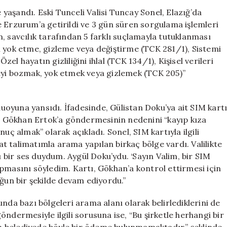
Gelişme:
aşandı. Eski Tunceli Valisi Tuncay Sonel, Elazığ’da
Eski
 Erzurum’a getirildi ve 3 gün süren sorgulama işlemleri
Tunceli
, savcılık tarafından 5 farklı suçlamayla tutuklanması
Valisi
ini yok etme, gizleme veya değiştirme (TCK 281/1), Sistemi
Tuncay
l hayatın gizliliğini ihlal (TCK 134/1), Kişisel verileri
Sonel’in
eyi bozmak, yok etmek veya gizlemek (TCK 205)”
İfadesi
Açıklandı
için
amuoyuna yansıdı. İfadesinde, Gülistan Doku’ya ait SIM kart
 Gökhan Ertok’a göndermesinin nedenini “kayıp kıza
uç almak” olarak açıkladı. Sonel, SIM kartıyla ilgili
zat talimatımla arama yapılan birkaç bölge vardı. Valilikte
bir ses duydum. Aygül Doku’ydu. ‘Sayın Valim, bir SIM
pmasını söyledim. Kartı, Gökhan’a kontrol ettirmesi için
un bir şekilde devam ediyordu.”
usunda bazı bölgeleri arama alanı olarak belirlediklerini de
 göndermesiyle ilgili sorusuna ise, “Bu şirketle herhangi bir