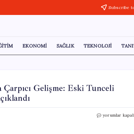
Subscribe t
ĞİTİM
EKONOMİ
SAĞLIK
TEKNOLOJİ
TANI
 Çarpıcı Gelişme: Eski Tunceli
Açıklandı
Gülistan
yorumlar kapal
Doku
Soruşturmasın
Çarpıcı