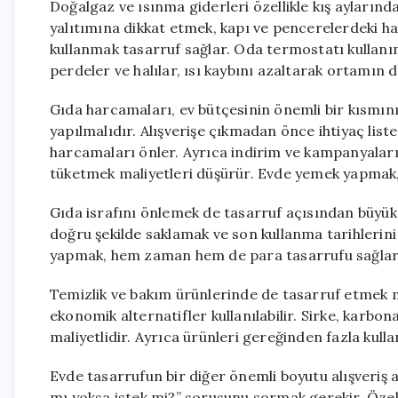
Doğalgaz ve ısınma giderleri özellikle kış aylarınd
yalıtımına dikkat etmek, kapı ve pencerelerdeki hav
kullanmak tasarruf sağlar. Oda termostatı kullanım
perdeler ve halılar, ısı kaybını azaltarak ortamın 
Gıda harcamaları, ev bütçesinin önemli bir kısmını 
yapılmalıdır. Alışverişe çıkmadan önce ihtiyaç list
harcamaları önler. Ayrıca indirim ve kampanyalar
tüketmek maliyetleri düşürür. Evde yemek yapmak
Gıda israfını önlemek de tasarruf açısından büyük
doğru şekilde saklamak ve son kullanma tarihlerini 
yapmak, hem zaman hem de para tasarrufu sağlar
Temizlik ve bakım ürünlerinde de tasarruf etmek 
ekonomik alternatifler kullanılabilir. Sirke, karb
maliyetlidir. Ayrıca ürünleri gereğinden fazla kul
Evde tasarrufun bir diğer önemli boyutu alışveriş al
mı yoksa istek mi?” sorusunu sormak gerekir. Özell