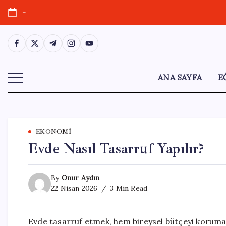
Skip
-
to
content
https://www.facebook.com/
https://twitter.com/
https://t.me/
https://www.instagram.com/
https://youtube.com/
ANA SAYFA
E
EKONOMI
Evde Nasıl Tasarruf Yapılır?
By
Onur Aydın
22 Nisan 2026
3 Min Read
Evde tasarruf etmek, hem bireysel bütçeyi koruma