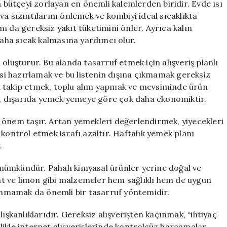
a bütçeyi zorlayan en önemli kalemlerden biridir. Evde ısı
a sızıntılarını önlemek ve kombiyi ideal sıcaklıkta
ı da gereksiz yakıt tüketimini önler. Ayrıca kalın
daha sıcak kalmasına yardımcı olur.
oluşturur. Bu alanda tasarruf etmek için alışveriş planlı
esi hazırlamak ve bu listenin dışına çıkmamak gereksiz
ı takip etmek, toplu alım yapmak ve mevsiminde ürün
, dışarıda yemek yemeye göre çok daha ekonomiktir.
 önem taşır. Artan yemekleri değerlendirmek, yiyecekleri
kontrol etmek israfı azaltır. Haftalık yemek planı
.
mümkündür. Pahalı kimyasal ürünler yerine doğal ve
onat ve limon gibi malzemeler hem sağlıklı hem de uygun
lanmamak da önemli bir tasarruf yöntemidir.
ışkanlıklarıdır. Gereksiz alışverişten kaçınmak, “ihtiyaç
ikle internet alışverişlerinde kontrolsüz harcamalar