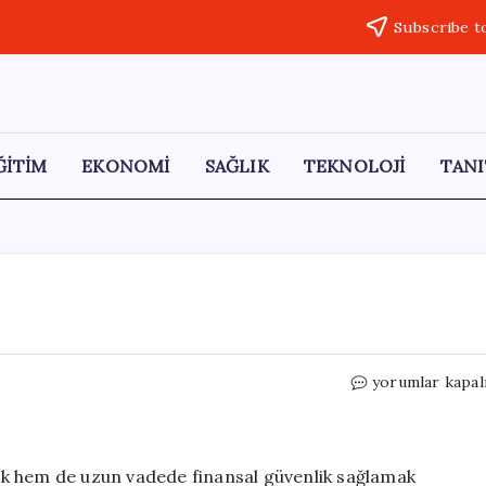
Subscribe t
ĞİTİM
EKONOMİ
SAĞLIK
TEKNOLOJİ
TANI
Evde
yorumlar kapal
Nasıl
Tasarruf
Yapılır?
için
k hem de uzun vadede finansal güvenlik sağlamak