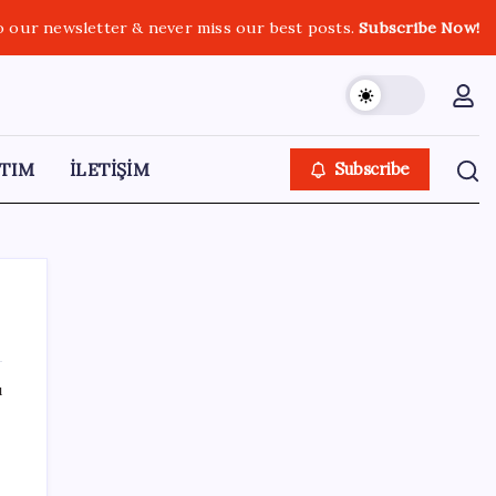
o our newsletter & never miss our best posts.
Subscribe Now!
TIM
İLETİŞİM
Subscribe
ı
SON YAZILAR
Tüm dünyaya ‘tatil daveti’