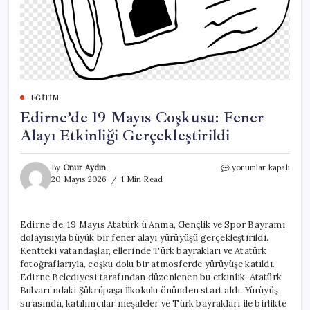
EĞITIM
Edirne’de 19 Mayıs Coşkusu: Fener
Alayı Etkinliği Gerçekleştirildi
Edirne’de
By
Onur Aydın
yorumlar kapalı
19
20 Mayıs 2026
1 Min Read
Mayıs
Coşkusu:
Fener
Edirne’de, 19 Mayıs Atatürk’ü Anma, Gençlik ve Spor Bayramı
Alayı
dolayısıyla büyük bir fener alayı yürüyüşü gerçekleştirildi.
Etkinliği
Gerçekleştirildi
Kentteki vatandaşlar, ellerinde Türk bayrakları ve Atatürk
için
fotoğraflarıyla, coşku dolu bir atmosferde yürüyüşe katıldı.
Edirne Belediyesi tarafından düzenlenen bu etkinlik, Atatürk
Bulvarı’ndaki Şükrüpaşa İlkokulu önünden start aldı. Yürüyüş
sırasında, katılımcılar meşaleler ve Türk bayrakları ile birlikte