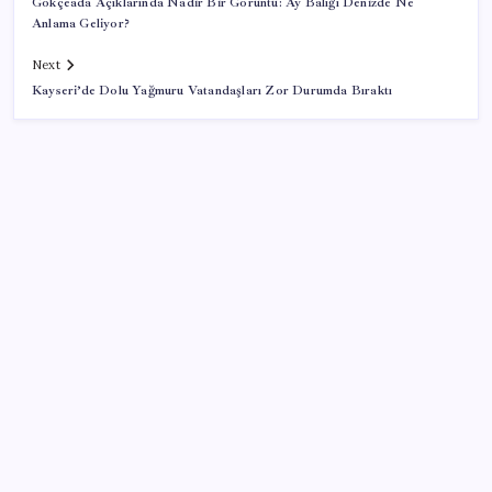
Gökçeada Açıklarında Nadir Bir Görüntü: Ay Balığı Denizde Ne
Anlama Geliyor?
Next
Kayseri’de Dolu Yağmuru Vatandaşları Zor Durumda Bıraktı
SON YAZILAR
Tüm dünyaya ‘tatil daveti’
VakıfBank ikinci çeyrekte 16,7 milyar TL net kâr elde
etti
Copilot için radikal karar: Microsoft logoyu