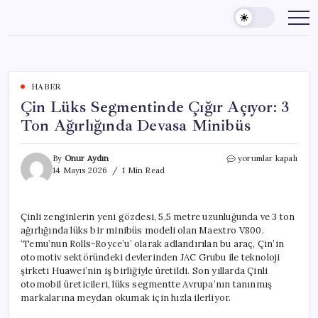
Skip
to
content
HABER
Çin Lüks Segmentinde Çığır Açıyor: 3
Ton Ağırlığında Devasa Minibüs
Çin
By
Onur Aydın
yorumlar kapalı
Lüks
14 Mayıs 2026
1 Min Read
Segmentinde
Çığır
Açıyor:
Çinli zenginlerin yeni gözdesi, 5,5 metre uzunluğunda ve 3 ton
3
ağırlığında lüks bir minibüs modeli olan Maextro V800.
Ton
Ağırlığında
‘Temu’nun Rolls-Royce’u’ olarak adlandırılan bu araç, Çin’in
Devasa
otomotiv sektöründeki devlerinden JAC Grubu ile teknoloji
Minibüs
şirketi Huawei’nin iş birliğiyle üretildi. Son yıllarda Çinli
için
otomobil üreticileri, lüks segmentte Avrupa’nın tanınmış
markalarına meydan okumak için hızla ilerliyor.