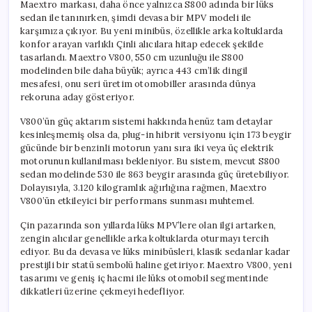
Maextro markası, daha önce yalnızca S800 adında bir lüks
sedan ile tanınırken, şimdi devasa bir MPV modeli ile
karşımıza çıkıyor. Bu yeni minibüs, özellikle arka koltuklarda
konfor arayan varlıklı Çinli alıcılara hitap edecek şekilde
tasarlandı. Maextro V800, 550 cm uzunluğu ile S800
modelinden bile daha büyük; ayrıca 443 cm’lik dingil
mesafesi, onu seri üretim otomobiller arasında dünya
rekoruna aday gösteriyor.
V800’ün güç aktarım sistemi hakkında henüz tam detaylar
kesinleşmemiş olsa da, plug-in hibrit versiyonu için 173 beygir
gücünde bir benzinli motorun yanı sıra iki veya üç elektrik
motorunun kullanılması bekleniyor. Bu sistem, mevcut S800
sedan modelinde 530 ile 863 beygir arasında güç üretebiliyor.
Dolayısıyla, 3.120 kilogramlık ağırlığına rağmen, Maextro
V800’ün etkileyici bir performans sunması muhtemel.
Çin pazarında son yıllarda lüks MPV’lere olan ilgi artarken,
zengin alıcılar genellikle arka koltuklarda oturmayı tercih
ediyor. Bu da devasa ve lüks minibüsleri, klasik sedanlar kadar
prestijli bir statü sembolü haline getiriyor. Maextro V800, yeni
tasarımı ve geniş iç hacmi ile lüks otomobil segmentinde
dikkatleri üzerine çekmeyi hedefliyor.