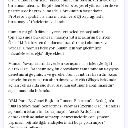
Özel, bununla birlikte, “Millet elinize bir bayrak verdiyse onu
bırakmamalısınız. Bu yüzden Meclis’te, yerel yönetimlerde ve
partimizde bayrak elimizde. Görevimizin başındayız.
Protesto yapabiliriz ama milletin verdiği bayrağı asla
bırakmayız” ifadelerini kullandı.
Cumartesi günü düzenleyecekleri belediye başkanları
toplantısında bu konuları masaya yatıracaklarını belirten
Özel, “Millet bizden dik durmamızı, dirençli olmamızı ve
iktidarı almamızı bekliyor. Bunun için var gücümüzle
mücadele edeceğiz” diye ekledi.
Mansur Yavaş hakkında verilen soruşturma izinleriyle ilgili
olarak Özel, “Mansur Bey, bu dosyaların tamamından Sayıştay
denetimini geçmiştir ve gereken tüm yanıtlara hazırdır. Esas
mesele, bu durumların abartılması ve Melih Gökçek hakkında
açılan çok sayıda suç duyurusunun üstünün kapatılmasıdır”
açıklamasında bulundu.
DEM Parti Eş Genel Başkanı Tuncer Bakırhan’ın Erdoğan’a
“Sultan Süleyman” benzetmesi yapması üzerine Özel, “Kendisi
açısından tutarlı bir konuşmaydı. Ancak Erdoğan’ın
demokratik adımlar atmayıp, benzetmelerle konuşmasını
yapması, rejimle ilgili endişelerimizi boşa çıkarmıyor”
ifadelerini kullandı.