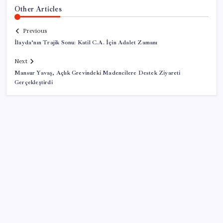
Other Articles
Previous
İlayda’nın Trajik Sonu: Katil C.A. İçin Adalet Zamanı
Next
Mansur Yavaş, Açlık Grevindeki Madencilere Destek Ziyareti
Gerçekleştirdi
SON YAZILAR
Tüm dünyaya ‘tatil daveti’