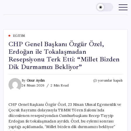
Skip
to
content
EĞITIM
CHP Genel Başkanı Özgür Özel,
Erdoğan ile Tokalaşmadan
Resepsiyonu Terk Etti: “Millet Bizden
Dik Durmamızı Bekliyor”
CHP
By
Onur Aydın
yorumlar kapalı
Genel
24 Nisan 2026
2 Min Read
Başkanı
Özgür
Özel,
CHP Genel Başkanı Özgür Özel, 23 Nisan Ulusal Egemenlik ve
Erdoğan
Çocuk Bayramı dolayısıyla TBMM Tören Salonu’nda
ile
Tokalaşmadan
düzenlenen resepsiyondan Cumhurbaşkanı Recep Tayyip
Resepsiyonu
Erdoğan ile tokalaşmadan ayrıldı. Özel, bu eylemi sonrası
Terk
yaptığı açıklamada, “Millet bizden dik durmamızı bekliyor”
Etti: