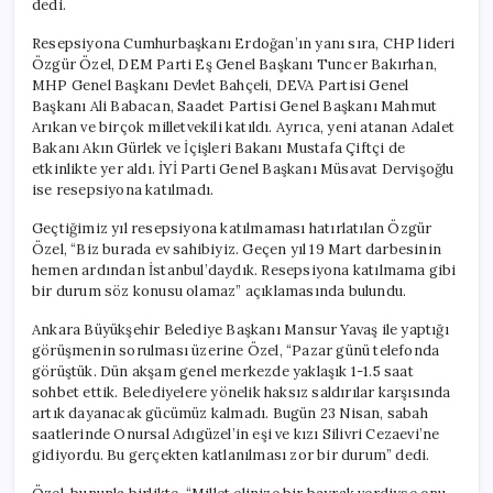
dedi.
“Millet
Bizden
Resepsiyona Cumhurbaşkanı Erdoğan’ın yanı sıra, CHP lideri
Dik
Özgür Özel, DEM Parti Eş Genel Başkanı Tuncer Bakırhan,
Durmamızı
MHP Genel Başkanı Devlet Bahçeli, DEVA Partisi Genel
Bekliyor”
Başkanı Ali Babacan, Saadet Partisi Genel Başkanı Mahmut
için
Arıkan ve birçok milletvekili katıldı. Ayrıca, yeni atanan Adalet
Bakanı Akın Gürlek ve İçişleri Bakanı Mustafa Çiftçi de
etkinlikte yer aldı. İYİ Parti Genel Başkanı Müsavat Dervişoğlu
ise resepsiyona katılmadı.
Geçtiğimiz yıl resepsiyona katılmaması hatırlatılan Özgür
Özel, “Biz burada ev sahibiyiz. Geçen yıl 19 Mart darbesinin
hemen ardından İstanbul’daydık. Resepsiyona katılmama gibi
bir durum söz konusu olamaz” açıklamasında bulundu.
Ankara Büyükşehir Belediye Başkanı Mansur Yavaş ile yaptığı
görüşmenin sorulması üzerine Özel, “Pazar günü telefonda
görüştük. Dün akşam genel merkezde yaklaşık 1-1.5 saat
sohbet ettik. Belediyelere yönelik haksız saldırılar karşısında
artık dayanacak gücümüz kalmadı. Bugün 23 Nisan, sabah
saatlerinde Onursal Adıgüzel’in eşi ve kızı Silivri Cezaevi’ne
gidiyordu. Bu gerçekten katlanılması zor bir durum” dedi.