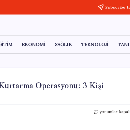
Subscribe t
ĞİTİM
EKONOMİ
SAĞLIK
TEKNOLOJİ
TANI
Kurtarma Operasyonu: 3 Kişi
Bodrum
yorumlar kapal
Açıklarında
Dramatik
Kurtarma