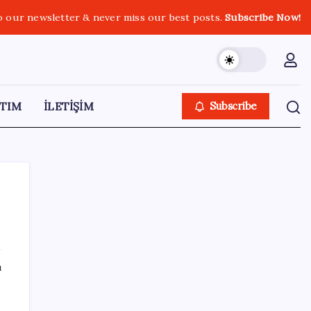
o our newsletter & never miss our best posts.
Subscribe Now!
TIM
İLETİŞİM
Subscribe
SON YAZILAR
ı
Etteki protein marulda üretildi!