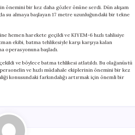
Operasyonu:
nin önemini bir kez daha gözler önüne serdi. Dün akşam
3
da su almaya başlayan 17 metre uzunluğundaki bir tekne
Kişi
Kurtarıldı
için
ine hemen harekete geçildi ve KIYEM-6 hızlı tahlisiye
zman ekibi, batma tehlikesiyle karşı karşıya kalan
rma operasyonuna başladı.
çekildi ve böylece batma tehlikesi atlatıldı. Bu olağanüstü
personelin ve hızlı müdahale ekiplerinin önemini bir kez
liği konusundaki farkındalığı artırmak için önemli bir