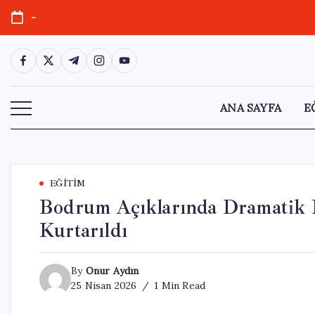
Skip
-
to
content
https://www.facebook.com/
https://twitter.com/
https://t.me/
https://www.instagram.com/
https://youtube.com/
ANA SAYFA
E
EĞITIM
Bodrum Açıklarında Dramatik 
Kurtarıldı
By
Onur Aydın
25 Nisan 2026
1 Min Read