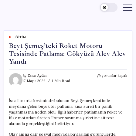
Skip
to
content
EĞITIM
Beyt Şemeş’teki Roket Motoru
Tesisinde Patlama: Gökyüzü Alev Alev
Yandı
Beyt
By
Onur Aydın
yorumlar kapalı
Şemeş’teki
17 Mayıs 2026
1 Min Read
Roket
Motoru
Tesisinde
İsrail’in orta kesiminde bulunan Beyt Şemeş kentinde
Patlama:
meydana gelen büyük bir patlama, kısa süreli bir panik
Gökyüzü
Alev
yaşanmasına neden oldu. İlgili haberler, patlamanın roket ve
Alev
füze motorları üreten Tomer savunma şirketine ait test
Yandı
alanında gerçekleştiğini belirtiyor.
için
Olay anına dair sosyal medyada paylaşılan görüntülerde,