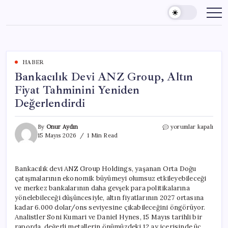
Skip
to
content
HABER
Bankacılık Devi ANZ Group, Altın
Fiyat Tahminini Yeniden
Değerlendirdi
Bankacılık
By
Onur Aydın
yorumlar kapalı
Devi
15 Mayıs 2026
1 Min Read
ANZ
Group,
Altın
Bankacılık devi ANZ Group Holdings, yaşanan Orta Doğu
Fiyat
çatışmalarının ekonomik büyümeyi olumsuz etkileyebileceği
Tahminini
Yeniden
ve merkez bankalarının daha gevşek para politikalarına
Değerlendirdi
yönelebileceği düşüncesiyle, altın fiyatlarının 2027 ortasına
için
kadar 6.000 dolar/ons seviyesine çıkabileceğini öngörüyor.
Analistler Soni Kumari ve Daniel Hynes, 15 Mayıs tarihli bir
raporda, değerli metallerin önümüzdeki 12 ay içerisinde üç