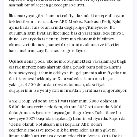
aşamalı bir süreçten geçeceğini belirtti.
İlk senaryoya göre, ham petrol fiyatlarındaki artış enflasyon
beklentilerini artıracak ve ABD Merkez Bankası (Fed), Eylül
ayına kadar faiz oranlarında değişikliğe gitmeyecek. Bu
durumun altın fiyatları üzerinde baskı yaratması bekleniyor.
İkinci senaryoda ise enerji krizinin ekonomik büyümeyi
olumsuz etkilemesi, sanayi üretimini azaltması ve tüketici
harcamalarını zayıflatması öngörülüyor.
Üçüncü senaryoda, ekonomik büyümekteki yavaşlamaya bağlı
olarak merkez bankalarının daha gevşek para politikalarını
benimseyeceği tahmin ediliyor. Bu gelişmenin altın fiyatlarını
desteklemesi bekleniyor. Kısa vadede altının ons başına
yaklaşık 4.500 dolardan destek bulması, olası fiyat
düşüşlerinin ise yeni yatırım fırsatları yaratması öngörülüyor.
ANZ Group, yıl sonu altın fiyatı tahminini 5.800 dolardan
5.600 dolara revize ederken, altının 2027 ortalarında 6.000
dolar/ons seviyesine ulaşacağını öngörüyor. Daha önce bu
seviyeye 2027 başında ulaşılacağı tahmin ediliyordu. Raporda,
“Genel olarak, kötüleşen mali koşullar, ABD doları
çeşitlendirmesi ve jeopolitik belirsizlikler, altının güvenli
liman rolünü artırmaya devam edecektir. Ayrıca, Orta Doğu