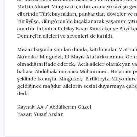
Mattia Ahmet Minguzzi için bir anma yürüyüşü gerçe
ellerinde Türk bayrakları, pankartlar, dövizler v
Yürüyüşe, Güngören’de bıçaklanarak yaşamını yitir
amatör futbolcu Kubilay Kaan Kundakçı ve Büyükç
Demirel’in aileleri ve sevenleri de katıldı.
Mezar başında yapılan duada, katılımcılar Mattia’n
Akıncılar Minguzzi, 19 Mayıs Atatürk’ü Anma, Gençl
olmadığını ifade ederek, “Acılı aileler olarak yan y
babası, Abdülbaki’nin abisi Muhammed. Hepsinin p
şeklinde konuştu. Minguzzi, “Birlikteyiz. Milyonlar
geldiğince mağdur ailelerin sesini duyurmaya çalış
dedi.
Kaynak: AA / Abdülkerim Güzel
Yazar: Yusuf Arslan