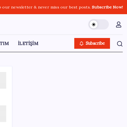
o our newsletter & never miss our best posts.
Subscribe Now!
TIM
İLETİŞİM
Subscribe
SON YAZILAR
Türkiye’de İnternet Kullanım Oranı Ne
Durumda? TÜİK Açıkladı!