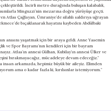
Yürüyüş
kleştirildi. İncirli metro durağında buluşan kalabalık,
Düzenlendi
e mumlarla Minguzzi’nin mezarına doğru yürüyüşe geçti.
için
en Atlas Çağlayan, Ümraniye’de silahlı saldırıya uğrayan
ekmece’de bıçaklanarak hayatını kaybeden Abdülbaki
ın anısını yaşatmak için bir araya geldi. Anne Yasemin
ik ve Spor Bayramı’nın kendileri için bir bayram
anayız. Atlas’ın annesi Gülhan, Kubilay’ın annesi Ülker ve
eşini bırakmayacağız, mücadeleye devam edeceğiz.”
ca insan arkamızda, hepimiz büyük bir aileyiz. Elimden
ıyorum ama o kadar fazla ki, kırılsınlar istemiyorum.”