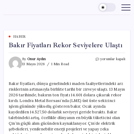
Skip
to
content
HABER
Bakır Fiyatları Rekor Seviyelere Ulaştı
Bakır
By
Onur Aydın
yorumlar kapalı
Fiyatları
13 Mayıs 2026
1 Min Read
Rekor
Seviyelere
Ulaştı
Bakır fiyatları, dünya genelindeki maden faaliyetlerindeki arz
için
risklerinin artmasıyla birlikte tarihi bir zirveye ulaştı. 13 Mayıs
2026 tarihinde, bakırın ton fiyatı 14.601 dolara çıkarak rekor
kırdı. Londra Metal Borsası’nda (LME) üst üste sekizinci
işlem gününde yükseliş gösteren bakır, Ocak ayında
kaydedilen 14.527,50 dolarlık seviyeyi geride bıraktı. Bakır
talebindeki artış, özellikle dünyanın en büyük tüketicisi olan
Çin’in güçlü alım gücünden kaynaklanıyor. Çin’de elektrik
şebekeleri, yenilenebilir enerji projeleri ve yapay zeka