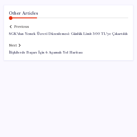
Other Articles
Previous
SGK’dan Yemek Ücreti Düzenlemesi: Günlük Limit 300 TL’ye Çıkartıldı
Next
İlişkilerde Başarı İçin 6 Aşamalı Yol Haritası
SON YAZILAR
Etteki protein marulda üretildi!