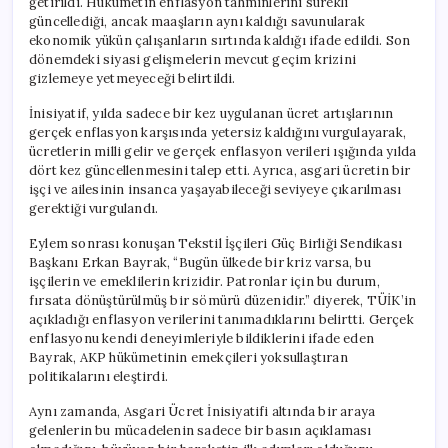
getirildi. Hükümetin enflasyon tahminlerini sürekli
güncellediği, ancak maaşların aynı kaldığı savunularak
ekonomik yükün çalışanların sırtında kaldığı ifade edildi. Son
dönemdeki siyasi gelişmelerin mevcut geçim krizini
gizlemeye yetmeyeceği belirtildi.
İnisiyatif, yılda sadece bir kez uygulanan ücret artışlarının
gerçek enflasyon karşısında yetersiz kaldığını vurgulayarak,
ücretlerin milli gelir ve gerçek enflasyon verileri ışığında yılda
dört kez güncellenmesini talep etti. Ayrıca, asgari ücretin bir
işçi ve ailesinin insanca yaşayabileceği seviyeye çıkarılması
gerektiği vurgulandı.
Eylem sonrası konuşan Tekstil İşçileri Güç Birliği Sendikası
Başkanı Erkan Bayrak, “Bugün ülkede bir kriz varsa, bu
işçilerin ve emeklilerin krizidir. Patronlar için bu durum,
fırsata dönüştürülmüş bir sömürü düzenidir.” diyerek, TÜİK’in
açıkladığı enflasyon verilerini tanımadıklarını belirtti. Gerçek
enflasyonu kendi deneyimleriyle bildiklerini ifade eden
Bayrak, AKP hükümetinin emekçileri yoksullaştıran
politikalarını eleştirdi.
Aynı zamanda, Asgari Ücret İnisiyatifi altında bir araya
gelenlerin bu mücadelenin sadece bir basın açıklaması