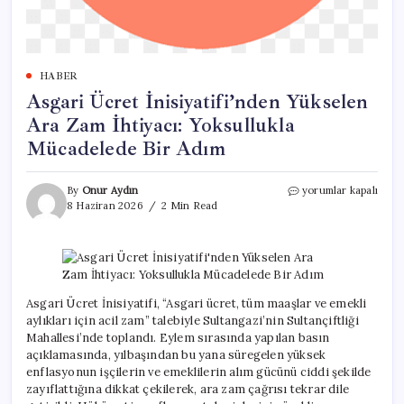
HABER
Asgari Ücret İnisiyatifi’nden Yükselen
Ara Zam İhtiyacı: Yoksullukla
Mücadelede Bir Adım
Asgari
By
Onur Aydın
yorumlar kapalı
Ücret
8 Haziran 2026
2 Min Read
İnisiyatifi’nden
Yükselen
Ara
Zam
İhtiyacı:
Yoksullukla
Asgari Ücret İnisiyatifi, “Asgari ücret, tüm maaşlar ve emekli
Mücadelede
aylıkları için acil zam” talebiyle Sultangazi’nin Sultançiftliği
Bir
Mahallesi’nde toplandı. Eylem sırasında yapılan basın
Adım
açıklamasında, yılbaşından bu yana süregelen yüksek
için
enflasyonun işçilerin ve emeklilerin alım gücünü ciddi şekilde
zayıflattığına dikkat çekilerek, ara zam çağrısı tekrar dile