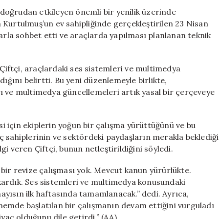
Multimedya
i doğrudan etkileyen önemli bir yenilik üzerinde
Teknolojileri
 Kurtulmuş’un ev sahipliğinde gerçekleştirilen 23 Nisan
İçin
larla sohbet etti ve araçlarda yapılması planlanan teknik
Yeni
Düzenlemeler
Yolda
iftçi, araçlardaki ses sistemleri ve multimedya
için
ığını belirtti. Bu yeni düzenlemeyle birlikte,
ı ve multimedya güncellemeleri artık yasal bir çerçeveye
 için ekiplerin yoğun bir çalışma yürüttüğünü ve bu
ç sahiplerinin ve sektördeki paydaşların merakla beklediği
 veren Çiftçi, bunun netleştirildiğini söyledi.
gi bir revize çalışması yok. Mevcut kanun yürürlükte.
çıkardık. Ses sistemleri ve multimedya konusundaki
yısın ilk haftasında tamamlanacak.” dedi. Ayrıca,
emde başlatılan bir çalışmanın devam ettiğini vurguladı
yaç olduğunu dile getirdi.” (AA)