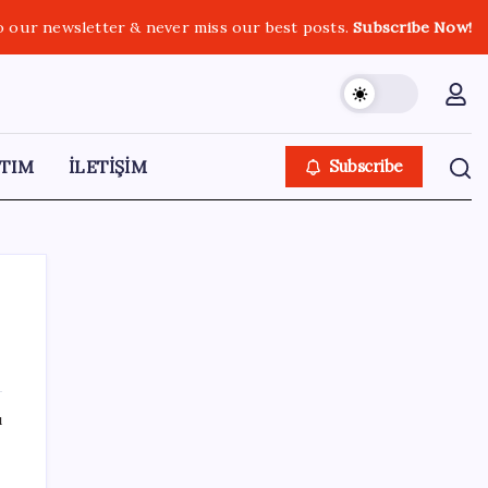
o our newsletter & never miss our best posts.
Subscribe Now!
TIM
İLETİŞİM
Subscribe
SON YAZILAR
ı
Etteki protein marulda üretildi!