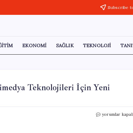
Subscribe t
ĞİTİM
EKONOMİ
SAĞLIK
TEKNOLOJİ
TANI
imedya Teknolojileri İçin Yeni
Araçtaki
yorumlar kapal
Ses
Sistemleri
ve