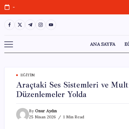
Skip
-
to
content
https://www.facebook.com/
https://twitter.com/
https://t.me/
https://www.instagram.com/
https://youtube.com/
ANA SAYFA
E
EĞITIM
Araçtaki Ses Sistemleri ve Mult
Düzenlemeler Yolda
By
Onur Aydın
25 Nisan 2026
1 Min Read