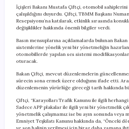
İçişleri Bakanı Mustafa Çiftçi, otomobil sahiplerin
çalışıldığını duyurdu. Çiftçi, TBMM Başkanı Numan
Resepsiyonu’na katılarak, etkinlik sırasında konuk
değişiklikler hakkında önemli bilgiler verdi.
Basın mensuplarına açıklamalarda bulunan Bakan Ç
sistemlerine yönelik yeni bir yönetmeliğin hazırland
otomobillerde yapılan ses sistemi modifikasyonlar
oturacak.
Bakan Çiftçi, mevcut düzenlemelerin güncellenmesi
sürecin sona ermek üzere olduğunu ifade etti. Ara
düzenlemenin yürürlüğe gireceği tarih hakkında bilgi
Çiftçi, “Karayolları Trafik Kanunu ile ilgili herhan
Sadece APP plakalar ile ilgili yeni bir yönetmelik 
yönetmelik çalışmamız ise bu ayın sonunda veya ma
Emniyet Teşkilatı Kanunu hakkında da, “Önceki dön
ve son halinin verilmesi için biraz daha zamana ihti