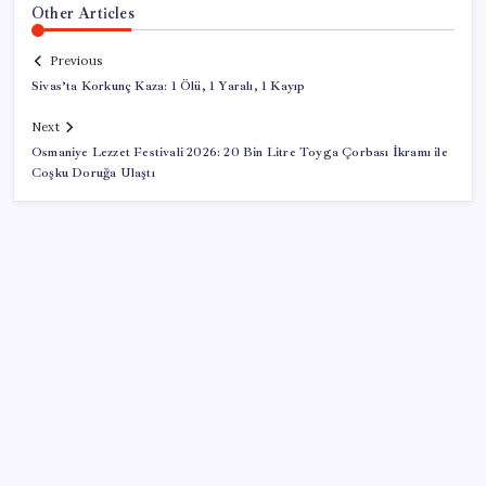
Other Articles
Previous
Sivas’ta Korkunç Kaza: 1 Ölü, 1 Yaralı, 1 Kayıp
Next
Osmaniye Lezzet Festivali 2026: 20 Bin Litre Toyga Çorbası İkramı ile
Coşku Doruğa Ulaştı
SON YAZILAR
Bu otomobil tek depo yakıtla 1980 kilometre gitti: