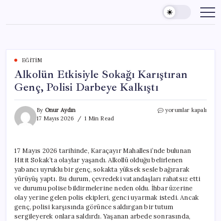
Skip
to
content
EĞITIM
Alkolün Etkisiyle Sokağı Karıştıran
Genç, Polisi Darbeye Kalkıştı
Alkolün
By
Onur Aydın
yorumlar kapalı
Etkisiyle
17 Mayıs 2026
1 Min Read
Sokağı
Karıştıran
Genç,
17 Mayıs 2026 tarihinde, Karaçayır Mahallesi’nde bulunan
Polisi
Hitit Sokak’ta olaylar yaşandı. Alkollü olduğu belirlenen
Darbeye
Kalkıştı
yabancı uyruklu bir genç, sokakta yüksek sesle bağırarak
için
yürüyüş yaptı. Bu durum, çevredeki vatandaşları rahatsız etti
ve durumu polise bildirmelerine neden oldu. İhbar üzerine
olay yerine gelen polis ekipleri, genci uyarmak istedi. Ancak
genç, polisi karşısında görünce saldırgan bir tutum
sergileyerek onlara saldırdı. Yaşanan arbede sonrasında,