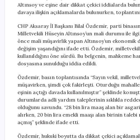
Altınsoy ve eşine dair dikkat çekici iddialarda bulu
davaya ilişkin açıklamalarda bulunurken, toplantı
CHP Aksaray İl Başkanı Bilal Özdemir, parti binası
Milletvekili Hüseyin Altınsoy’un mali durumu ile ilg
önce mali müşavirlik yapan Altınsoy’un ekonomik
değişim yaşandığını ifade etti. Özdemir, milletvekil
kullanıldığını öne sürdü. Bu belgenin, mahkeme h
dosyasına sunulduğu iddia edildi.
Özdemir, basın toplantısında “Sayın vekil, milletv
müşavirken, şimdi çok fakirleşti. Oturduğu mahalle
eşinin açtığı davada kullanılmıştır” şeklinde konuş
durumlarda adli yardım taleplerinin sıklıkla redded
olduğunu savundu. “28 bin lira maaş alan bir asg
alırken, 20 bin lira emekli maaşı alan birinin taleb
açmış” şeklinde ifade etti.
Özdemir, hukuki boyutta da dikkat çekici açıklamal