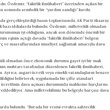
için
ndu. Özdemir, “fakirlik ilmühaberi” üzerinden açılan bir
nın sonunda sembolik bir “yardım sandığı” kurdu.
nda gerçekleştirdiği basın toplantısında, AK Parti Aksaray
ili bazı iddialarda bulundu. Özdemir, milletvekili olmadan
 durumunun iyi olduğunu, ancak son dönemde önemli bir
inin eşinin açtığı davada “fakirlik ilmühaberi” belgesi
arç ve masraflarından muafiyet sağlamak amacıyla dava
ekili olmadan önce ekonomik durumu gayet iyi bir mali
nin muhtarı tarafından düzenlenen fakirlik ilmühaberi,
tu. Ayrıca, asgari ücretli veya emekli vatandaşların benzer
ildiğini belirterek, uygulamada bir çifte standart
ari ücretlinin dava açması durumunda mahkeme harçlarını
i reddediliyor. Ama milletvekilimiz bu belgeyle harçsız dava
arda bulundu. “Burada bir resmi evrakta sahtecilik