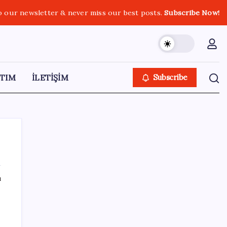
o our newsletter & never miss our best posts.
Subscribe Now!
TIM
İLETİŞİM
Subscribe
ı
SON YAZILAR
Türkiye’de İnternet Kullanım Oranı Ne
Durumda? TÜİK Açıkladı!