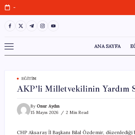
Skip
-
to
content
https://www.facebook.com/
https://twitter.com/
https://t.me/
https://www.instagram.com/
https://youtube.com/
ANA SAYFA
E
EĞITIM
AKP’li Milletvekilinin Yardım S
By
Onur Aydın
15 Mayıs 2026
2 Min Read
CHP Aksaray İl Başkanı Bilal Özdemir, düzenlediği 