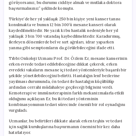
görüyorsanız, bu durumu ciddiye almalı ve mutlaka doktora
başvurmalısınız” şeklinde konuştu.
Türkiye’de her yıl yaklaşık 250 bin kişiye yeni kanser tanısı
konulmakta ve bunun 12 bin 300’ü mesane kanseri olarak
kaydedilmektedir. Ne yazık ki bu hastalık nedeniyle her yıl
yaklaşık 3 bin 700 vatandaş kaybedilmektedir. Karadurmuş,
ilerleyen dönemlerde bel ve sırt ağrıları, idrar yaparken
yanma gibi semptomların da görülebileceğini ifade etti.
Tıbbi Onkoloji Uzmanı Prof. Dr. Özlem Er, mesane kanserinin
erken evrede tedavi edilebileceğine dikkat çekerek, erken
evredeki vakaların mesane içi tedavi yöntemleriyle başarılı bir
şekilde yönetilebileceğini belirtti. Hastalığın lenf bezlerine
yayılması durumunda, ön tedavi ile hastalığın küçültülüp
ardından cerrahi müdahaleye geçileceği bilgisini verdi.
Kemoterapi ve immünoterapinin farklı mekanizmalarla etkili
olduğunu açıklayan Er, bu iki tedavi yönteminin
kombinasyonunun tedavi sürecinde önemli bir rol oynadığını
vurguladı.
Uzmanlar, bu belirtileri dikkate alarak erken teşhis ve tedavi
için sağlık kuruluşlarına başvurmanın önemini bir kez daha
hatırlatıyor.