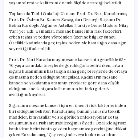
yaşam süresi ve kalitesini önemli ölçüde artırdığı belirtildi.
Toplantıda Tıbbi Onkoloji Uzmanı Prof. Dr. Nuri Karadurmuş,
Prof. Dr. Özlem Er, Kanser Savaşçıları Derneği Başkanı Dr.
Belma Kurdoğlu Akgün ve Astellas Türkiye Genel Müdürü Nilay
Tarr yer aldı. Uzmanlar, mesane kanserinin risk faktörleri,
erken teşhis ve tedavi yöntemleri üzerine bilgiler sundu.
Özellikle kadınlarda geç teşhis nedeniyle hastalığın daha ağır
seyrettiği ifade edildi.
Prof. Dr. Nuri Karadurmuş, mesane kanserinin genellikle 65-
70 yaş arasındaki bireylerde görüldüğünü belirtirken, artan
sigara kullanımının hastalığın daha genç bireylerde de ortaya
çıkmasına neden olduğunu vurguladı. Kadınların mesane
kanserine yakalanma oranının erkeklere göre daha düşük
olduğunu, ancak sigara kullanımının bu farkı giderek
azalttığını kaydetti.
Sigaranın mesane kanseri için en önemli risk faktörlerinden
biri olduğunu belirten Karadurmuş, bunun yanı sıra toksik
maddeler, kimyasallar ve sık görülen enfeksiyonlar ile taş
oluşumunun da riski artırabileceğini söyledi. Özellikle ağrısız
kanlı idrar belirtisinin gözden kaçmaması gerektiğine dikkat
çeken Karadurmuş, “Çay renginde veya kıpkırmızı idrar