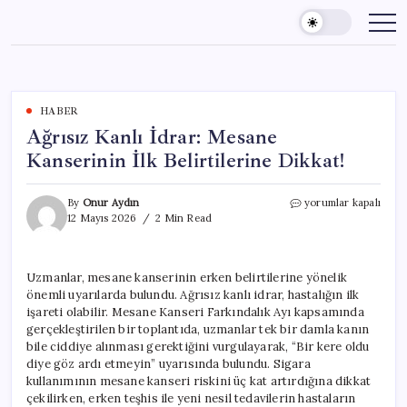
Skip
to
content
HABER
Ağrısız Kanlı İdrar: Mesane
Kanserinin İlk Belirtilerine Dikkat!
Ağrısız
By
Onur Aydın
yorumlar kapalı
Kanlı
12 Mayıs 2026
2 Min Read
İdrar:
Mesane
Kanserinin
Uzmanlar, mesane kanserinin erken belirtilerine yönelik
İlk
önemli uyarılarda bulundu. Ağrısız kanlı idrar, hastalığın ilk
Belirtilerine
Dikkat!
işareti olabilir. Mesane Kanseri Farkındalık Ayı kapsamında
için
gerçekleştirilen bir toplantıda, uzmanlar tek bir damla kanın
bile ciddiye alınması gerektiğini vurgulayarak, “Bir kere oldu
diye göz ardı etmeyin” uyarısında bulundu. Sigara
kullanımının mesane kanseri riskini üç kat artırdığına dikkat
çekilirken, erken teşhis ile yeni nesil tedavilerin hastaların