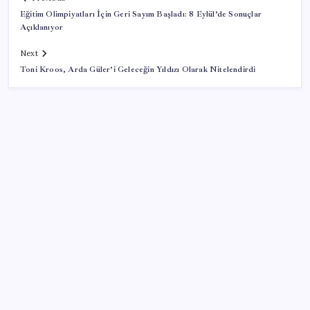
Eğitim Olimpiyatları İçin Geri Sayım Başladı: 8 Eylül’de Sonuçlar
Açıklanıyor
Next
Toni Kroos, Arda Güler’i Geleceğin Yıldızı Olarak Nitelendirdi
SON YAZILAR
Türkiye’de İnternet Kullanım Oranı Ne Durumda?
TÜİK Açıkladı!
Google Assistant Android Telefonlardan Kaldırılıyor