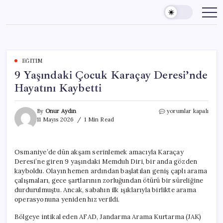
Skip
to
content
EĞITIM
9 Yaşındaki Çocuk Karaçay Deresi’nde
Hayatını Kaybetti
9
By
Onur Aydın
yorumlar kapalı
Yaşındaki
11 Mayıs 2026
1 Min Read
Çocuk
Karaçay
Deresi’nde
Osmaniye’de dün akşam serinlemek amacıyla Karaçay
Hayatını
Deresi’ne giren 9 yaşındaki Memduh Diri, bir anda gözden
Kaybetti
için
kayboldu. Olayın hemen ardından başlatılan geniş çaplı arama
çalışmaları, gece şartlarının zorluğundan ötürü bir süreliğine
durdurulmuştu. Ancak, sabahın ilk ışıklarıyla birlikte arama
operasyonuna yeniden hız verildi.
Bölgeye intikal eden AFAD, Jandarma Arama Kurtarma (JAK)