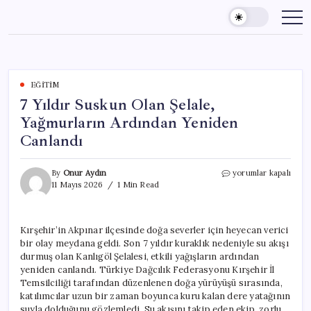
Skip
to
content
EĞITIM
7 Yıldır Suskun Olan Şelale,
Yağmurların Ardından Yeniden
Canlandı
7
By
Onur Aydın
yorumlar kapalı
Yıldır
11 Mayıs 2026
1 Min Read
Suskun
Olan
Şelale,
Kırşehir’in Akpınar ilçesinde doğa severler için heyecan verici
Yağmurların
bir olay meydana geldi. Son 7 yıldır kuraklık nedeniyle su akışı
Ardından
Yeniden
durmuş olan Kanlıgöl Şelalesi, etkili yağışların ardından
Canlandı
yeniden canlandı. Türkiye Dağcılık Federasyonu Kırşehir İl
için
Temsilciliği tarafından düzenlenen doğa yürüyüşü sırasında,
katılımcılar uzun bir zaman boyunca kuru kalan dere yatağının
suyla dolduğunu gözlemledi. Su akışını takip eden ekip, zorlu