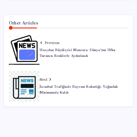
Other Articles
Previous
Uzaydan Büyüleyici Manzara: Dünya’nın Ufku
Turuncu Renklerle Aydınlandı
Next
İstanbul Trafiğinde Bayram Rahatlığı: Yoğunluk
Minimumda Kaldı