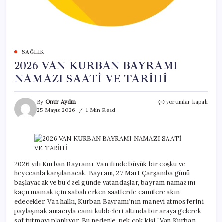
SAĞLIK
2026 VAN KURBAN BAYRAMI
NAMAZI SAATİ VE TARİHİ
2026
By
Onur Aydın
yorumlar kapalı
VAN
25 Mayıs 2026
1 Min Read
KURBAN
BAYRAMI
NAMAZI
SAATİ
VE
TARİHİ
2026 yılı Kurban Bayramı, Van ilinde büyük bir coşku ve
için
heyecanla karşılanacak. Bayram, 27 Mart Çarşamba günü
başlayacak ve bu özel günde vatandaşlar, bayram namazını
kaçırmamak için sabah erken saatlerde camilere akın
edecekler. Van halkı, Kurban Bayramı’nın manevi atmosferini
paylaşmak amacıyla cami kubbeleri altında bir araya gelerek
saf tutmayı planlıyor. Bu nedenle, pek çok kişi “Van Kurban